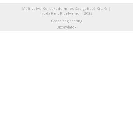
Multivalve Kereskedelmi és Szolgáltató Kft. © |
iroda@multivalve.hu | 2023
Green engineering
Bizonylatok