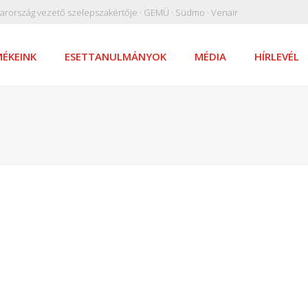
arország vezető szelepszakértője · GEMÜ · Südmo · Venair
ÉKEINK
ESETTANULMÁNYOK
MÉDIA
HÍRLEVÉL