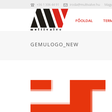
+36 1 306 44 91
iroda@multivalve.hu
Magy
FŐOLDAL
TERM
GEMULOGO_NEW