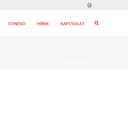
CONEXO
HÍREK
KAPCSOLAT
HOME
»
FŐOLDAL
»
GEMULOGO_NEW