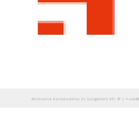
Multivalve Kereskedelmi és Szolgáltató Kft. © | iroda