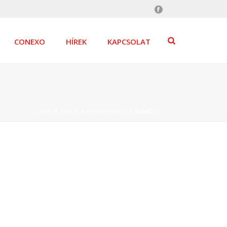
CONEXO
HÍREK
KAPCSOLAT
HOME
»
MÉDIA
»
KATALÓGUSOK
»
DEC-1