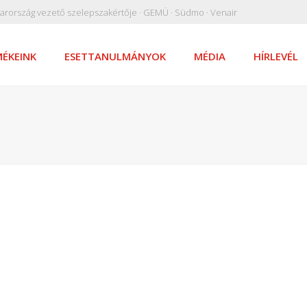
arország vezető szelepszakértője · GEMÜ · Südmo · Venair
ÉKEINK
ESETTANULMÁNYOK
MÉDIA
HÍRLEVÉL