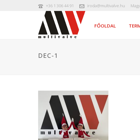
+36 1 306 44 91
iroda@multivalve.hu
Magy
FŐOLDAL
TERM
DEC-1