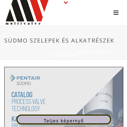
SÜDMO SZELEPEK ÉS ALKATRÉSZEK
HOME
»
MÉDIA
»
KATALÓGUSOK
»
SÜDMO SZELEPEK ÉS
ALKATRÉSZEK
Teljes képernyő