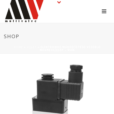
SHOP
HOME
»
ÜZLET
»
ELEKTROMOS MŰKÖDTETÉSŰ VEZÉRLŐ
MÁGNESSZELEP – 8506