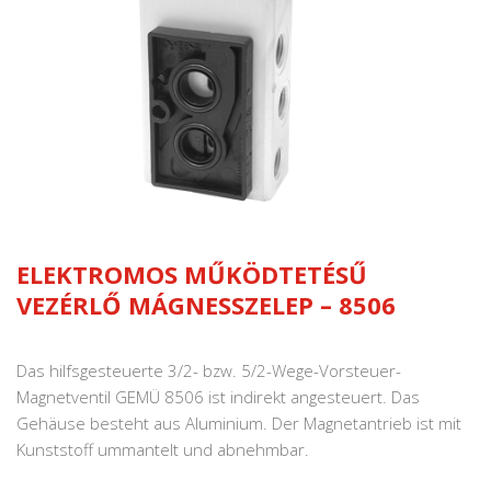
ELEKTROMOS MŰKÖDTETÉSŰ
VEZÉRLŐ MÁGNESSZELEP – 8506
Das hilfsgesteuerte 3/2- bzw. 5/2-Wege-Vorsteuer-
Magnetventil GEMÜ 8506 ist indirekt angesteuert. Das
Gehäuse besteht aus Aluminium. Der Magnetantrieb ist mit
Kunststoff ummantelt und abnehmbar.