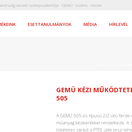
arország vezető szelepszakértője · GEMÜ · Südmo · Venair
ÉKEINK
ESETTANULMÁNYOK
MÉDIA
HÍRLEVÉL
HOME
»
ÜZLET
»
GE
GEMÜ KÉZI MŰKÖDTETÉ
505
A GEMÜ 505-ös típusú 2/2 útú ferde 
műanyag kézikerékkel rendelkezik. A sz
tökéletes zárást a PTFE ülék teszi le