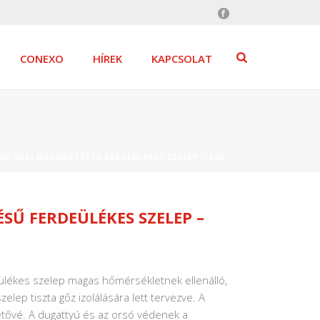
CONEXO
HÍREK
KAPCSOLAT
MÜ KÉZI MŰKÖDTETÉSŰ FERDEÜLÉKES SZELEP – 505
SŰ FERDEÜLÉKES SZELEP –
ülékes szelep magas hőmérsékletnek ellenálló,
elep tiszta gőz izolálására lett tervezve. A
hetővé. A dugattyú és az orsó védenek a