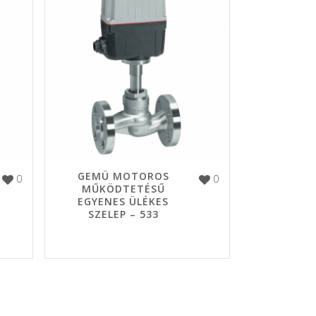
GEMÜ MOTOROS
0
0
MŰKÖDTETÉSŰ
EGYENES ÜLÉKES
SZELEP – 533