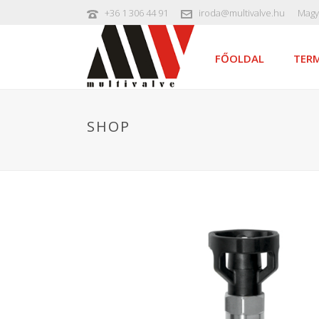
+36 1 306 44 91
iroda@multivalve.hu
Magy
FŐOLDAL
TERM
SHOP