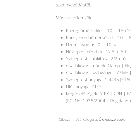
szennyeződéstől.
Műszaki jellemzők
Közeghőmérséklet: -10 – 185 °
Környezeti hőmérséklet: -10 – 
Üzemi nyomás: 0 – 10 bar
Névleges méretek: DN 8 to 80
Szeleptest kialakítása: 2/2-utú
Csatlakozási módok: Clamp | He
Csatlakozási szabványok: ASME |
Szeleptest anyaga: 1.4435 (316
Ülék anyaga: PTFE
Megfelelőségek: ATEX | CRN | EA
(EC) No. 1935/2004 | Regulatio
Cikkszám:
505
Kategória:
Ülékes szelepek