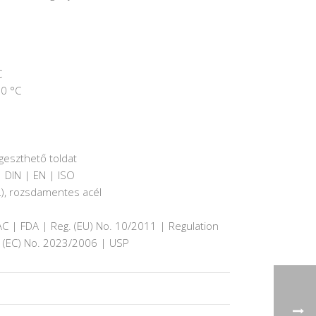
C
60 °C
geszthető toldat
 DIN | EN | ISO
L), rozsdamentes acél
C | FDA | Reg. (EU) No. 10/2011 | Regulation
n (EC) No. 2023/2006 | USP