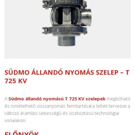
SÜDMO ÁLLANDÓ NYOMÁS SZELEP – T
725 KV
A
Südmo állandó nyomású T 725 KV szelepek
megbízható
és ismételhető visszanyomás fenntartására lettek tervezve a
változó áramlási sebességű és viszkozitású technológiai
vonalakon.
ELŐNYÖK