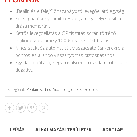
„Beállít és elfelejt” önszabályozó levegőellátó egység
Költséghatékony tömítőkészlet, amely helyettesíti a
drága membránt
Kettős levegőellátás a CIP tisztítás során történő
működéshez, amely 100%-os tisztítást biztosít
Nincs szükség automatizált visszacsatolási körökre a
pontos és állandó visszanyomás biztosításához
Egy darabból álló, kiegyensúlyozott rozsdamentes acél
dugattyú
Kategóriák:
Pentair Südmo
,
Südmo higiénikus szelepek
LEÍRÁS
ALKALMAZÁSI TERÜLETEK
ADATLAP