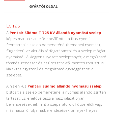
GYÁRTÓI OLDAL
Leírás
A
Pentair Südmo T 725 KV állandó nyomású szelep
képes manuálisan előre beállított statikus nyomást
fenntartani a szelep bemeneténél (bemeneti nyomás),
függetlenül az aktuális térfogatáramtól és a szelep mögötti
nyomástól. A kiegyensúlyozott szeleptányér, a megbízható
tömítési rendszer és az üres terektől mentes robusztus
kialakítás egyszerű és megbízható egységgé teszi a
szelepet.
A higiénikus
Pentair Südmo állandó nyomású szelep
biztosítja a szelep bemeneténél a nyomás állandó szinten
tartását. Ez lehetővé teszi a használatát olyan
berendezéseknél, mint a szeparátorok, hőcserélők vagy
más hasonló folyamatberendezések, amelyek helyes