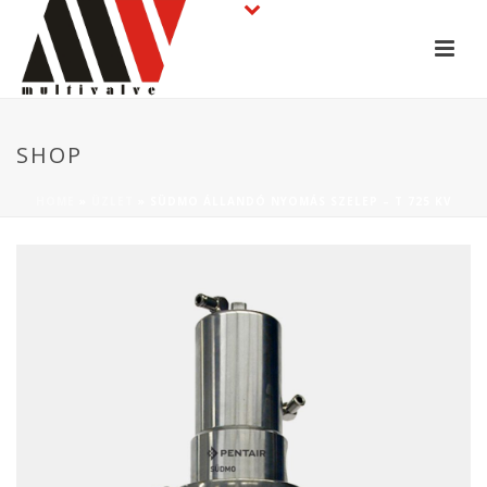
SHOP
HOME
»
ÜZLET
»
SÜDMO ÁLLANDÓ NYOMÁS SZELEP – T 725 KV