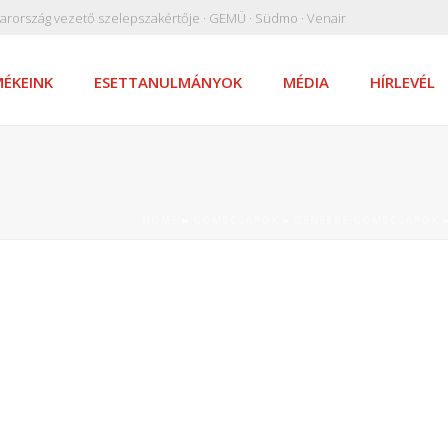
arország vezető szelepszakértője · GEMÜ · Südmo · Venair
ÉKEINK
ESETTANULMÁNYOK
MÉDIA
HÍRLEVÉL
HOME
»
GÖMBCSAPOK
»
GENEBRE GÖMBCSAPOK