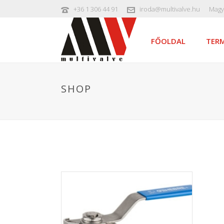
+36 1 306 44 91
iroda@multivalve.hu
Magy
FŐOLDAL
TERM
SHOP