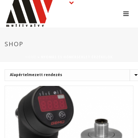
SHOP
HOME
»
NYOMÁS ÉS HŐMÉRSÉKLET ÉRZÉKELŐK