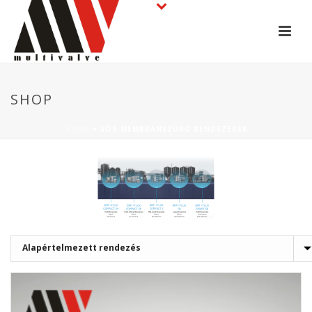
SHOP
HOME
»
SÖR MEMBRÁNSZŰRŐ RENDSZEREK