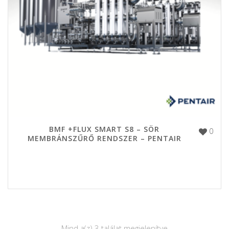
BMF +FLUX SMART S8 – SÖR
0
MEMBRÁNSZŰRŐ RENDSZER – PENTAIR
Mind a(z) 3 találat megjelenítve