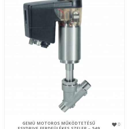
GEMÜ MOTOROS MŰKÖDTETÉSŰ
0
ESYDRIVE FERDEÜLÉKES SZELEP – 549