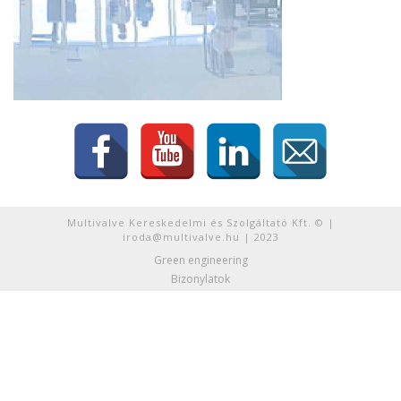
Multivalve Kereskedelmi és Szolgáltató Kft. © |
iroda@multivalve.hu | 2023
Green engineering
Bizonylatok