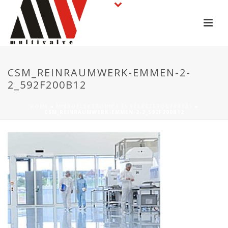
CSM_REINRAUMWERK-EMMEN-2-
2_592F200B12
HOME
»
MIKROELEKTRONIKA ÉS FÉLVEZETŐGYÁRTÁS
»
CSM_REINRAUMWERK-EMMEN-2-2_592F200B12