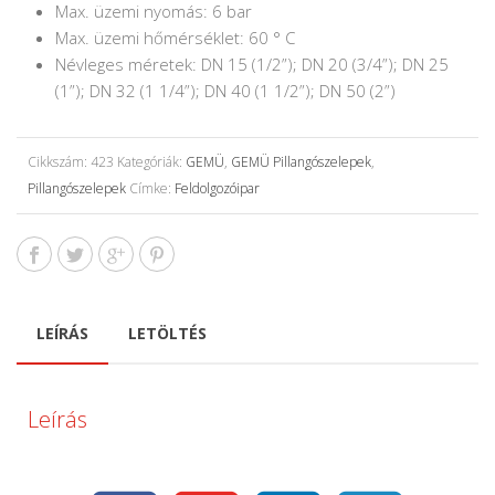
Max. üzemi nyomás: 6 bar
Max. üzemi hőmérséklet: 60 ° C
Névleges méretek: DN 15 (1/2”); DN 20 (3/4”); DN 25
(1”); DN 32 (1 1/4”); DN 40 (1 1/2”); DN 50 (2”)
Cikkszám:
423
Kategóriák:
GEMÜ
,
GEMÜ Pillangószelepek
,
Pillangószelepek
Címke:
Feldolgozóipar
LEÍRÁS
LETÖLTÉS
Leírás