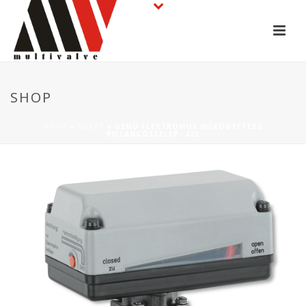
SHOP
HOME
»
ÜZLET
»
GEMÜ ELEKTROMOS MŰKÖDTETÉSŰ
PILLANGÓSZELEP- 423