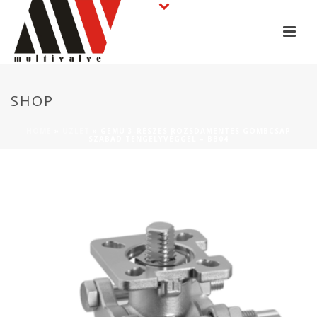
SHOP
HOME
»
ÜZLET
»
GEMÜ 3-RÉSZES ROZSDAMENTES GÖMBCSAP
SZABAD TENGELYVÉGGEL – BB04