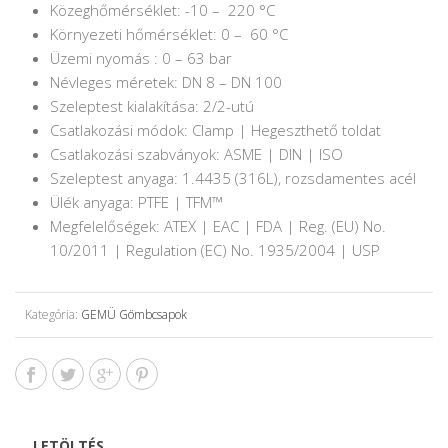
Közeghőmérséklet: -10 – 220 °C
Környezeti hőmérséklet: 0 – 60 °C
Üzemi nyomás : 0 – 63 bar
Névleges méretek: DN 8 – DN 100
Szeleptest kialakítása: 2/2-utú
Csatlakozási módok: Clamp | Hegeszthető toldat
Csatlakozási szabványok: ASME | DIN | ISO
Szeleptest anyaga: 1.4435 (316L), rozsdamentes acél
Ülék anyaga: PTFE | TFM™
Megfelelőségek: ATEX | EAC | FDA | Reg. (EU) No.
10/2011 | Regulation (EC) No. 1935/2004 | USP
Kategória:
GEMÜ Gömbcsapok
LETÖLTÉS