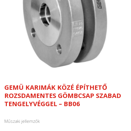
GEMÜ KARIMÁK KÖZÉ ÉPÍTHETŐ
ROZSDAMENTES GÖMBCSAP SZABAD
TENGELYVÉGGEL – BB06
Műszaki jellemzők