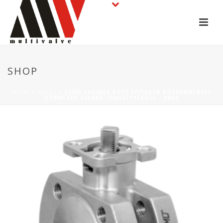
SHOP
HOME
»
ÜZLET
»
GEMÜ KARIMÁK KÖZÉ ÉPÍTHETŐ ROZSDAMENTES
GÖMBCSAP SZABAD TENGELYVÉGGEL – BB06