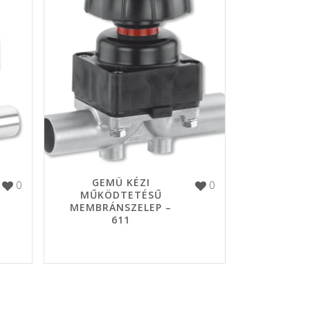
GEMÜ KÉZI
0
0
MŰKÖDTETÉSŰ
MEMBRÁNSZELEP –
611