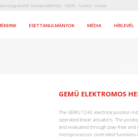
arország vezető szelepszakértője · GEMÜ · Südmo · Venair
ÉKEINK
ESETTANULMÁNYOK
MÉDIA
HÍRLEVÉL
HOME
GEMÜ ELEKTROMOS HEL
The GEMÜ 1242 electrical position ind
operated linear actuators. The positio
and evaluated through play-free and n
microprocessor controlled functions