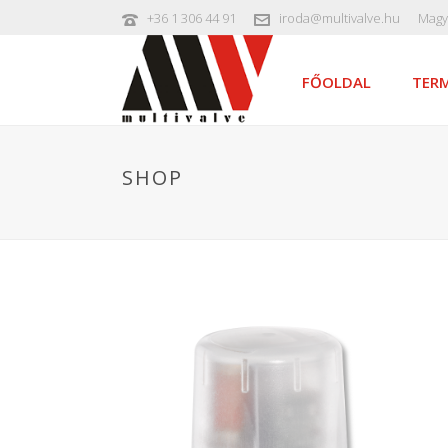
+36 1 306 44 91
iroda@multivalve.hu
Magy
FŐOLDAL
TERM
SHOP