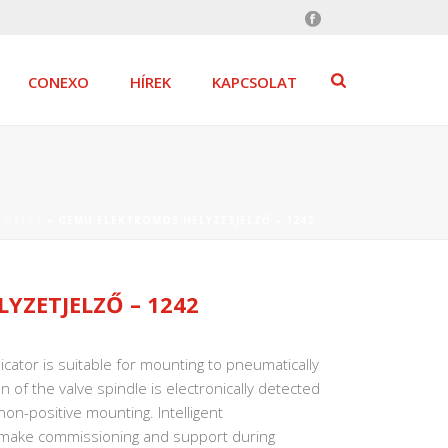
CONEXO
HÍREK
KAPCSOLAT
»
ÜZLET
»
GEMÜ ELEKTROMOS HELYZETJELZŐ – 1242
YZETJELZŐ – 1242
icator is suitable for mounting to pneumatically
n of the valve spindle is electronically detected
on-positive mounting. Intelligent
 make commissioning and support during