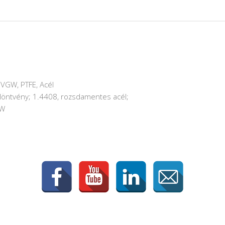
VGW, PTFE, Acél
élöntvény; 1.4408, rozsdamentes acél;
TW