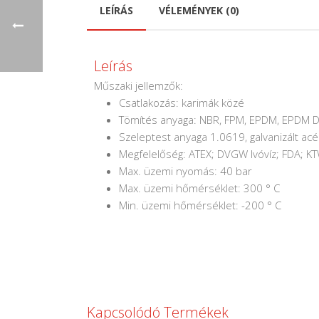
LEÍRÁS
VÉLEMÉNYEK (0)
Leírás
Műszaki jellemzők:
Csatlakozás: karimák közé
Tömítés anyaga: NBR, FPM, EPDM, EPDM D
Szeleptest anyaga 1.0619, galvanizált ac
Megfelelőség: ATEX; DVGW Ivóvíz; FDA; K
Max. üzemi nyomás: 40 bar
Max. üzemi hőmérséklet: 300 ° C
Min. üzemi hőmérséklet: -200 ° C
Kapcsolódó Termékek