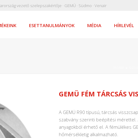
arország vezető szelepszakértője · GEMÜ · Südmo · Venair
ÉKEINK
ESETTANULMÁNYOK
MÉDIA
HÍRLEVÉL
HOME
»
ÜZL
GEMÜ FÉM TÁRCSÁS VIS
A GEMÜ R90 típusú, tárcsás visszcsa
szabvány szerinti beépítési mérettel.
anyagokból érhető el. A fémülékes 
hőmérsékletig alkalmazható.