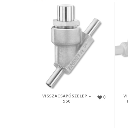
VISSZACSAPÓSZELEP –
V
0
560