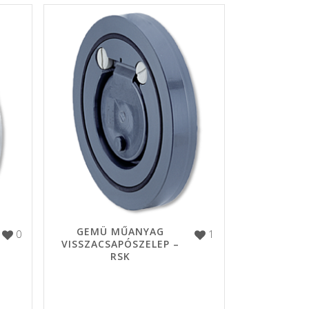
GEMÜ MŰANYAG
0
1
VISSZACSAPÓSZELEP –
RSK