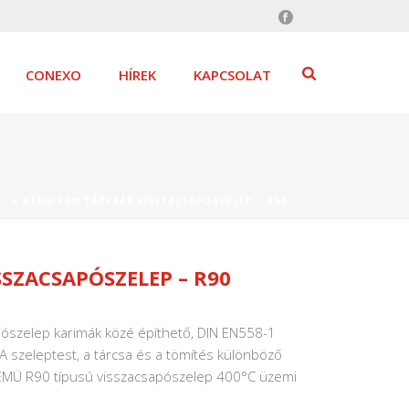
CONEXO
HÍREK
KAPCSOLAT
ET
»
GEMÜ FÉM TÁRCSÁS VISSZACSAPÓSZELEP – R90
SZACSAPÓSZELEP – R90
pószelep karimák közé építhető, DIN EN558-1
 A szeleptest, a tárcsa és a tömítés különböző
GEMÜ R90 típusú visszacsapószelep 400°C üzemi