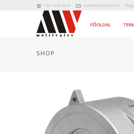
+36 1 306 44 91
iroda@multivalve.hu
Magy
FŐOLDAL
TERM
SHOP