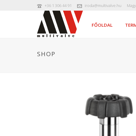
+36 1 306 44 91
iroda@multivalve.hu
Magy
FŐOLDAL
TERM
SHOP