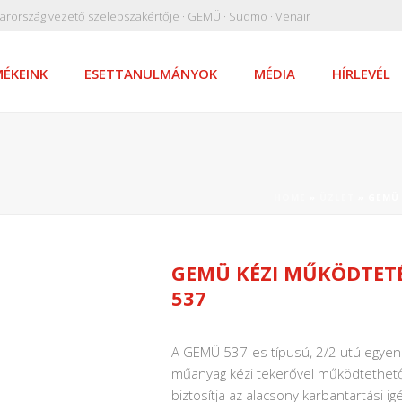
arország vezető szelepszakértője · GEMÜ · Südmo · Venair
ÉKEINK
ESETTANULMÁNYOK
MÉDIA
HÍRLEVÉL
HOME
»
ÜZLET
»
GEMÜ 
GEMÜ KÉZI MŰKÖDTETÉS
537
A GEMÜ 537-es típusú, 2/2 utú egye
műanyag kézi tekerővel működtethető
biztosítja az alacsony karbantartási i