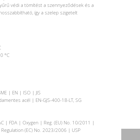
gyűrű védi a tömítést a szennyeződések és a
sszabbítható, így a szelep szigetelt
C
60 °C
ME | EN | ISO | JIS
sdamentes acél | EN-GJS-400-18-LT, SG
AC | FDA | Oxygen | Reg. (EU) No. 10/2011 |
| Regulation (EC) No. 2023/2006 | USP