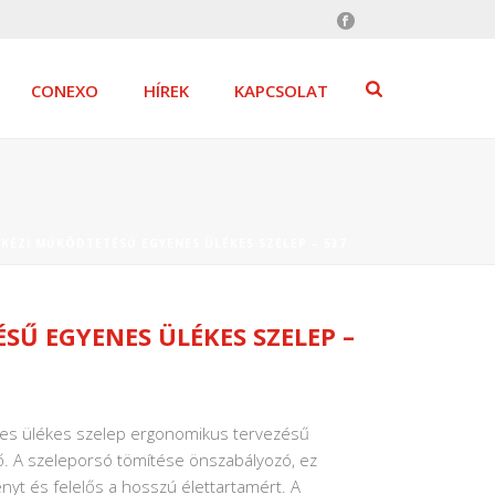
CONEXO
HÍREK
KAPCSOLAT
KÉZI MŰKÖDTETÉSŰ EGYENES ÜLÉKES SZELEP – 537
Ű EGYENES ÜLÉKES SZELEP –
nes ülékes szelep ergonomikus tervezésű
. A szeleporsó tömítése önszabályozó, ez
gényt és felelős a hosszú élettartamért.
A