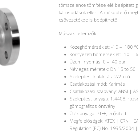
tömszelence tömítése elé beépített 
károsodások ellen. A működtető megho
csővezetékbe is beépíthető.
Műszaki jellemzők
Közeghőmérséklet: -10 – 180 °
Környezeti hőmérséklet: -10 – 
Üzemi nyomás: 0 – 40 bar
Névleges méretek: DN 15 to 50
Szeleptest kialakítás: 2/2-utú
Csatlakozási mód: Karimás
Csatlakozási szabvány: ANSI | AS
Szeleptest anyaga: 1.4408, roz
gömbgrafitos öntvény
Ülék anyaga: PTFE, erősített
Megfelelőségek: ATEX | CRN | E
Regulation (EC) No. 1935/2004 