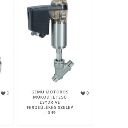
GEMÜ MOTOROS
0
0
MŰKÖDTETÉSŰ
ESYDRIVE
FERDEÜLÉKES SZELEP
– 549