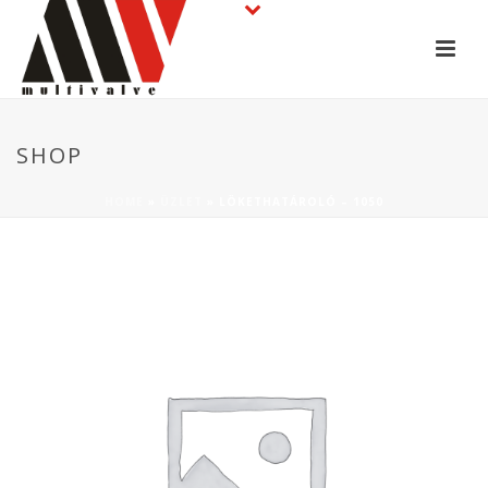
SHOP
HOME
»
ÜZLET
»
LÖKETHATÁROLÓ – 1050