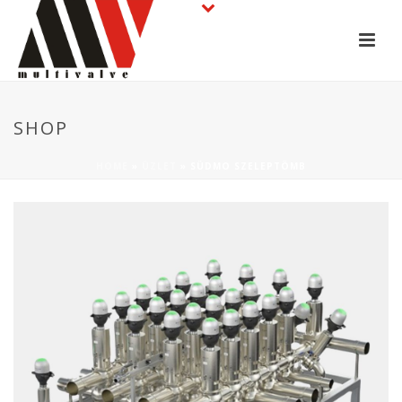
SHOP
HOME
»
ÜZLET
»
SÜDMO SZELEPTÖMB