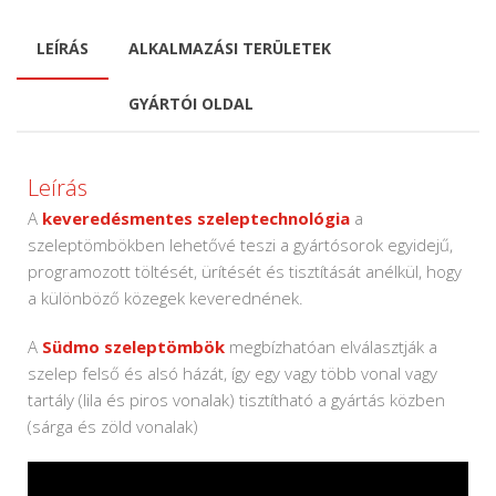
LEÍRÁS
ALKALMAZÁSI TERÜLETEK
GYÁRTÓI OLDAL
Leírás
A
keveredésmentes szeleptechnológia
a
szeleptömbökben lehetővé teszi a gyártósorok egyidejű,
programozott töltését, ürítését és tisztítását anélkül, hogy
a különböző közegek keverednének.
A
Südmo szeleptömbök
megbízhatóan elválasztják a
szelep felső és alsó házát, így egy vagy több vonal vagy
tartály (lila és piros vonalak) tisztítható a gyártás közben
(sárga és zöld vonalak)