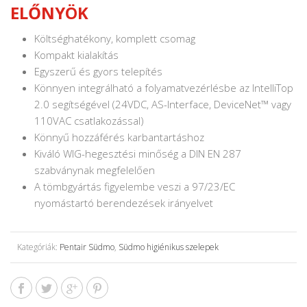
ELŐNYÖK
Költséghatékony, komplett csomag
Kompakt kialakítás
Egyszerű és gyors telepítés
Könnyen integrálható a folyamatvezérlésbe az IntelliTop
2.0 segítségével (24VDC, AS-Interface, DeviceNet™ vagy
110VAC csatlakozással)
Könnyű hozzáférés karbantartáshoz
Kiváló WIG-hegesztési minőség a DIN EN 287
szabványnak megfelelően
A tömbgyártás figyelembe veszi a 97/23/EC
nyomástartó berendezések irányelvet
Kategóriák:
Pentair Südmo
,
Südmo higiénikus szelepek