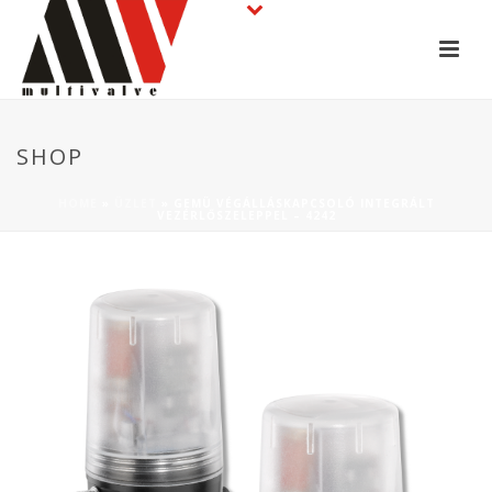
SHOP
HOME
»
ÜZLET
»
GEMÜ VÉGÁLLÁSKAPCSOLÓ INTEGRÁLT
VEZÉRLŐSZELEPPEL – 4242