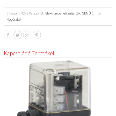
Cikkszám:
4242
Kategóriák:
Elektromos helyzetjelzők
,
GEMÜ
Címke:
Kiegészítő
Kapcsolódó Termékek