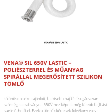
VENA® SIL 650V LASTIC –
POLIÉSZTERREL ÉS MŰANYAG
SPIRÁLLAL MEGERŐSÍTETT SZILIKON
TÖMLŐ
különösen akkor ajánlott, ha kisebb hajlítási sugárra van
szükség;
a szabványos 650V-hez képest még kisebb hajlítási
sugár érhető el.
Ezek a tömlők képesek folyékony vagy