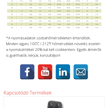
*A nyomásadatok szobahőmérsékleten értendőek.
Minden egyes 100˚C / 212˚F hőmérséklet-növelés esetén
a nyomásértéket 20%-kal kell csökkenteni.
Egyéb átmérők
is gyárthatók, k
érjük, konzultáljon!
Kapcsolódó Termékek