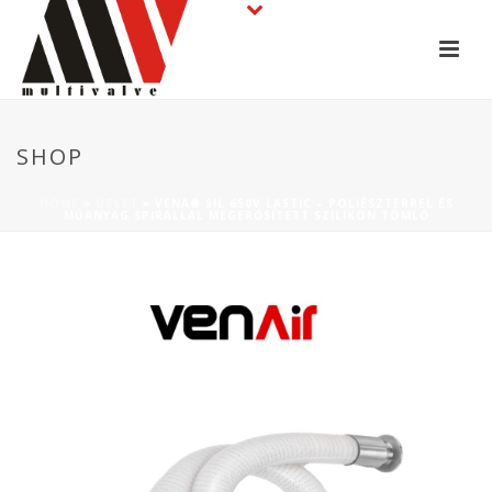
SHOP
HOME
»
ÜZLET
»
VENA® SIL 650V LASTIC – POLIÉSZTERREL ÉS
MŰANYAG SPIRÁLLAL MEGERŐSÍTETT SZILIKON TÖMLŐ