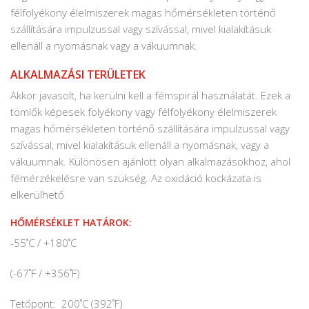
félfolyékony élelmiszerek magas hőmérsékleten történő
szállítására impulzussal vagy szívással, mivel kialakításuk
ellenáll a nyomásnak vagy a vákuumnak.
ALKALMAZÁSI TERÜLETEK
Akkor javasolt, ha kerülni kell a fémspirál használatát.
Ezek a
tömlők képesek folyékony vagy félfolyékony élelmiszerek
magas hőmérsékleten történő szállítására impulzussal vagy
szívással, mivel kialakításuk ellenáll a nyomásnak, vagy a
vákuumnak.
Különösen ajánlott olyan alkalmazásokhoz, ahol
fémérzékelésre van szükség.
Az oxidáció kockázata is
elkerülhető
HŐMÉRSÉKLET HATÁROK:
-55˚C / +180˚C
(-67˚F / +356˚F)
Tetőpont: 200˚C (392˚F)