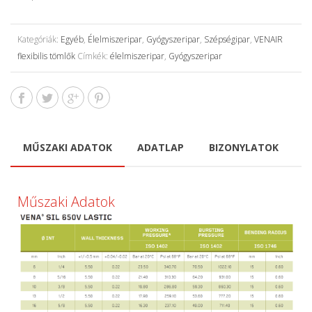
Kategóriák:
Egyéb
,
Élelmiszeripar
,
Gyógyszeripar
,
Szépségipar
,
VENAIR
flexibilis tömlők
Címkék:
élelmiszeripar
,
Gyógyszeripar
MŰSZAKI ADATOK
ADATLAP
BIZONYLATOK
Műszaki Adatok