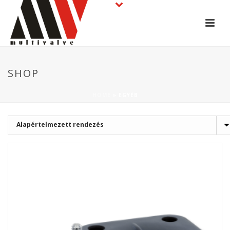
SHOP
HOME
»
EGYÉB