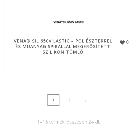
VENA® SIL 650V LASTIC – POLIÉSZTERREL
0
ÉS MŰANYAG SPIRÁLLAL MEGERŐSÍTETT
SZILIKON TÖMLŐ
→
1
2
1–16 termék, összesen 24 db