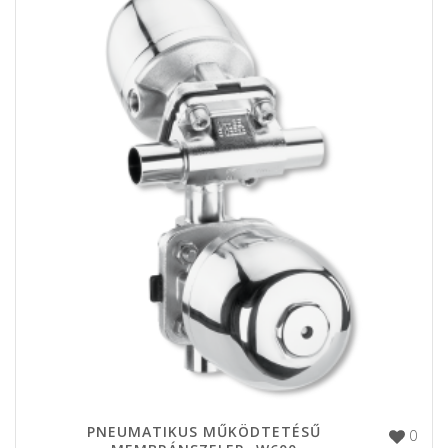
PNEUMATIKUS MŰKÖDTETÉSŰ
0