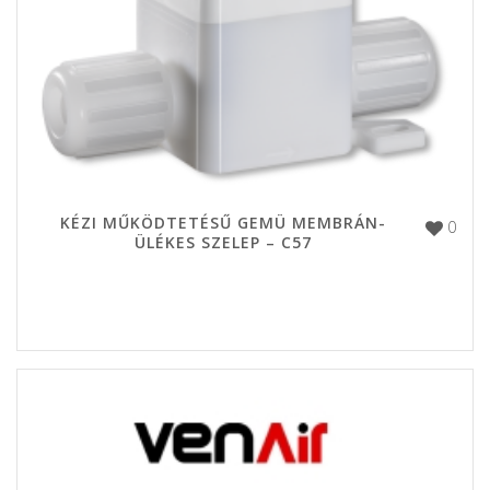
KÉZI MŰKÖDTETÉSŰ GEMÜ MEMBRÁN-
0
ÜLÉKES SZELEP – C57