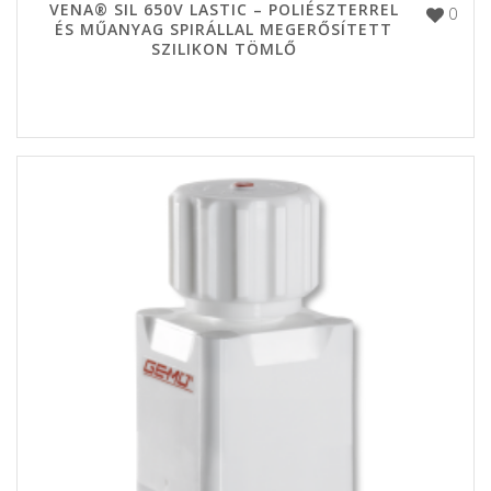
VENA® SIL 650V LASTIC – POLIÉSZTERREL
0
ÉS MŰANYAG SPIRÁLLAL MEGERŐSÍTETT
SZILIKON TÖMLŐ