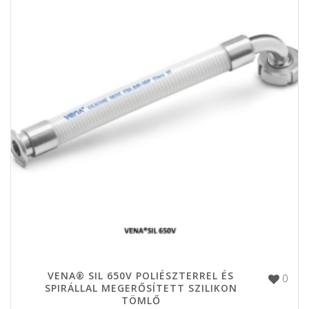
VENA® SIL 650V POLIÉSZTERREL ÉS
0
SPIRÁLLAL MEGERŐSÍTETT SZILIKON
TÖMLŐ