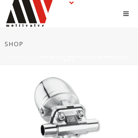
SHOP
HOME
»
ÜZLET
»
PNEUMATIKUS MŰKÖDTETÉSŰ MEMBRÁNSZELEP-
W600