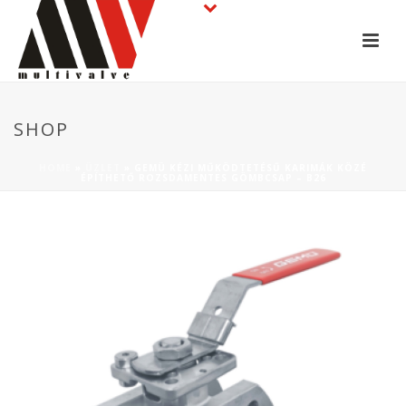
SHOP
HOME
»
ÜZLET
»
GEMÜ KÉZI MŰKÖDTETÉSŰ KARIMÁK KÖZÉ
ÉPÍTHETŐ ROZSDAMENTES GÖMBCSAP – B26