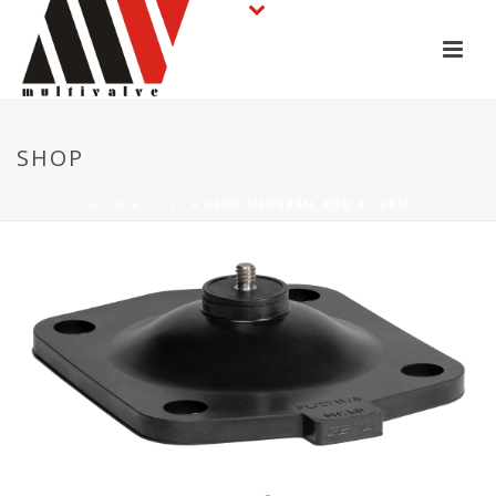
SHOP
HOME
»
ÜZLET
»
GEMÜ MEMBRÁN, KÓD 4 – FPM