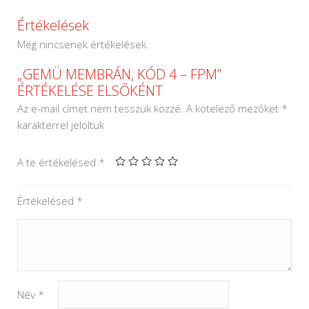
Értékelések
Még nincsenek értékelések.
„GEMÜ MEMBRÁN, KÓD 4 – FPM”
ÉRTÉKELÉSE ELSŐKÉNT
Az e-mail címet nem tesszük közzé.
A kötelező mezőket
*
karakterrel jelöltük
A te értékelésed
*
Értékelésed
*
Név
*