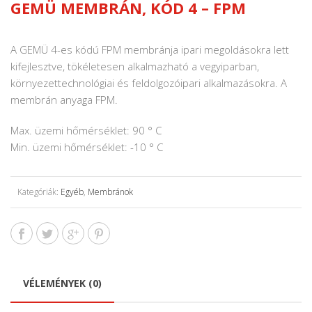
GEMÜ MEMBRÁN, KÓD 4 – FPM
A GEMÜ 4-es kódú FPM membránja ipari megoldásokra lett
kifejlesztve, tökéletesen alkalmazható a vegyiparban,
környezettechnológiai és feldolgozóipari alkalmazásokra. A
membrán anyaga FPM.
Max. üzemi hőmérséklet: 90 ° C
Min. üzemi hőmérséklet: -10 ° C
Kategóriák:
Egyéb
,
Membránok
VÉLEMÉNYEK (0)