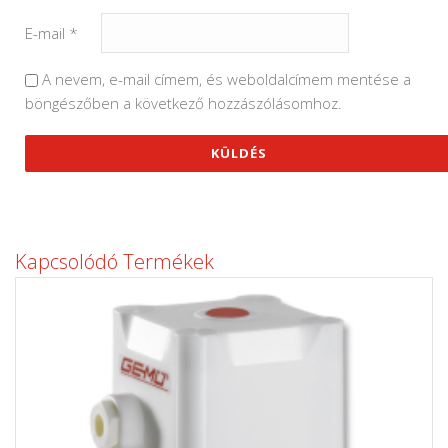
E-mail
*
A nevem, e-mail címem, és weboldalcímem mentése a
böngészőben a következő hozzászólásomhoz.
Kapcsolódó Termékek