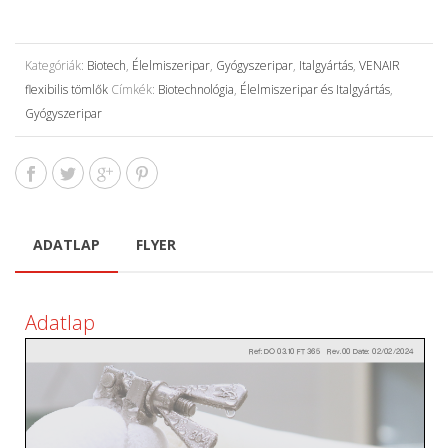
Kategóriák:
Biotech
,
Élelmiszeripar
,
Gyógyszeripar
,
Italgyártás
,
VENAIR
flexibilis tömlők
Címkék:
Biotechnológia
,
Élelmiszeripar és Italgyártás
,
Gyógyszeripar
ADATLAP
FLYER
Adatlap