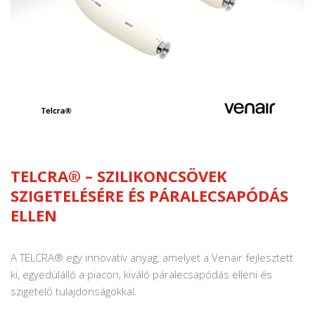
TELCRA® – SZILIKONCSÖVEK
SZIGETELÉSÉRE ÉS PÁRALECSAPÓDÁS
ELLEN
A TELCRA® egy innovatív anyag, amelyet a Venair fejlesztett
ki, egyedülálló a piacon, kiváló páralecsapódás elleni és
szigetelő tulajdonságokkal.