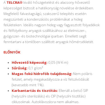
A
TELCRA®
kiváló hőszigetelést és alacsony hővezető
képességet biztosít a hatékonyság növelése érdekében.
Megfelelő falvastagságú, szakszerű telepítés esetén
megszünteti a kondenzációs problémákat a hideg
felületeken. Ideális nagyon hideg vagy fagyasztott folyadékok
és félfolyékony anyagok szállításához az élelmiszer-,
gyógyszer- és biotechnológiai iparban. Emellett segít
fenntartani a tömlőben szállított anyagok hőmérsékletét.
ELŐNYÖK
Hővezető képesség:
0,05 (W·K·m)
Sűrűség:
0,1 g/cm³
Magas fokú hidrofób tulajdonság:
Nem poláris
felület, amely megakadályozza a víz felszívódását
(kevesebb mint 1%).
Karbantartás és tisztítás:
Ellenáll a belső SIP
(helyszíni sterilizálás) és CIP (helyszíni tisztítás)
ciklusoknak. Autoklávozásra nem alkalmas.