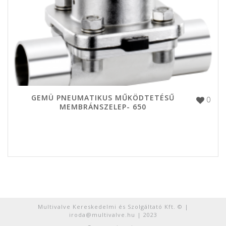
GEMÜ PNEUMATIKUS MŰKÖDTETÉSŰ
0
MEMBRÁNSZELEP- 650
Multivalve Kereskedelmi és Szolgáltató Kft. © |
iroda@multivalve.hu | 2023