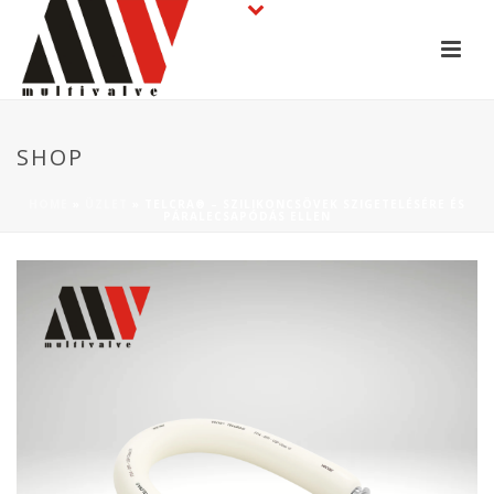
SHOP
HOME
»
ÜZLET
»
TELCRA® – SZILIKONCSÖVEK SZIGETELÉSÉRE ÉS
PÁRALECSAPÓDÁS ELLEN