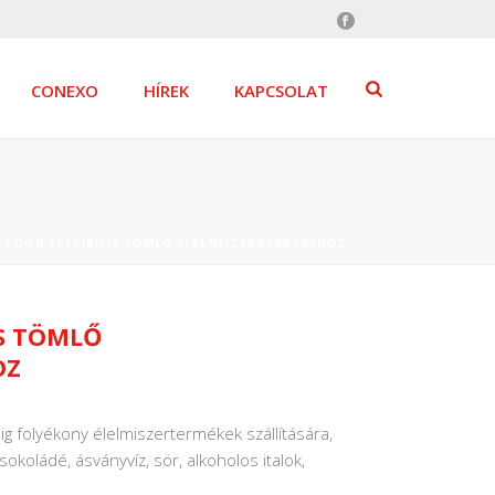
CONEXO
HÍREK
KAPCSOLAT
 FOOD FLEXIBILIS TÖMLŐ ÉLELMISZERGYÁRTÁSHOZ
IS TÖMLŐ
OZ
lig folyékony élelmiszertermékek szállítására,
koládé, ásványvíz, sör, alkoholos italok,