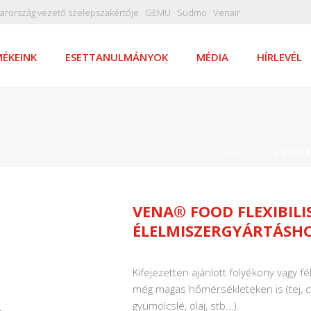
arország vezető szelepszakértője · GEMÜ · Südmo · Venair
ÉKEINK
ESETTANULMÁNYOK
MÉDIA
HÍRLEVÉL
HOME
»
ÜZLET
»
VENA®
VENA® FOOD FLEXIBIL
ÉLELMISZERGYÁRTÁSH
Kifejezetten ajánlott folyékony vagy fé
még magas hőmérsékleteken is (tej, cso
gyümölcslé, olaj, stb…).