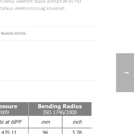
án belül, valamint dupla acélspirált és réz
tatikus elektromosság kisülését.
flexibilis tömlők