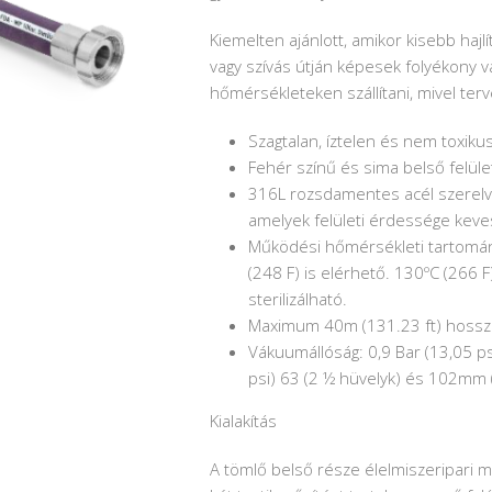
Kiemelten ajánlott, amikor kisebb haj
vagy szívás útján képesek folyékony v
hőmérsékleteken szállítani, mivel te
Szagtalan, íztelen és nem toxikus
Fehér színű és sima belső felületű
316L rozsdamentes acél szerelv
amelyek felületi érdessége keve
Működési hőmérsékleti tartomány
(248 F) is elérhető. 130ºC (266 
sterilizálható.
Maximum 40m (131.23 ft) hossz
Vákuumállóság: 0,9 Bar (13,05 ps
psi) 63 (2 ½ hüvelyk) és 102mm 
Kialakítás
A tömlő belső része élelmiszeripari m