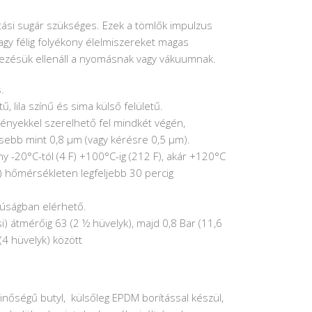
lítási sugár szükséges. Ezek a tömlők impulzus
agy félig folyékony élelmiszereket magas
rvezésük ellenáll a nyomásnak vagy vákuumnak.
.
, lila színű és sima külső felületű.
ényekkel szerelhető fel mindkét végén,
sebb mint 0,8 µm (vagy kérésre 0,5 µm).
 -20°C-tól (4 F) +100°C-ig (212 F), akár +120°C
F) hőmérsékleten legfeljebb 30 percig
úságban elérhető.
i) átmérőig 63 (2 ½ hüvelyk), majd 0,8 Bar (11,6
(4 hüvelyk) között
inőségű butyl, külsőleg EPDM borítással készül,