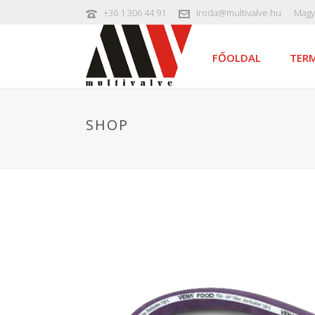
+36 1 306 44 91
iroda@multivalve.hu
Magy
FŐOLDAL
TERM
SHOP