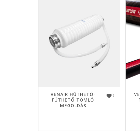
VENAIR HŰTHETŐ-
V
0
FŰTHETŐ TÖMLŐ
MEGOLDÁS