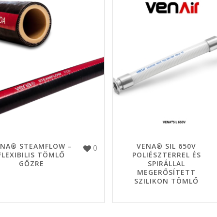
ENA® STEAMFLOW –
VENA® SIL 650V
0
FLEXIBILIS TÖMLŐ
POLIÉSZTERREL ÉS
GŐZRE
SPIRÁLLAL
MEGERŐSÍTETT
SZILIKON TÖMLŐ