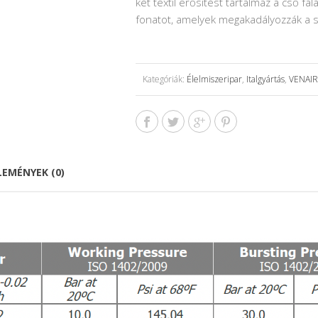
két textil erősítést tartalmaz a cső fal
fonatot, amelyek megakadályozzák a s
Kategóriák:
Élelmiszeripar
,
Italgyártás
,
VENAIR 
LEMÉNYEK (0)