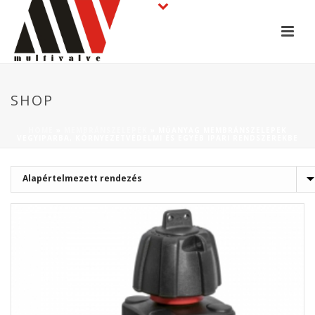
SHOP
HOME
»
MEMBRÁNSZELEPEK
»
MŰANYAG MEMBRÁNSZELEPEK
VEGYIPARBA, KÖRNYEZETVÉDELMI ÉS EGYÉB IPARI RENDSZEREKBE