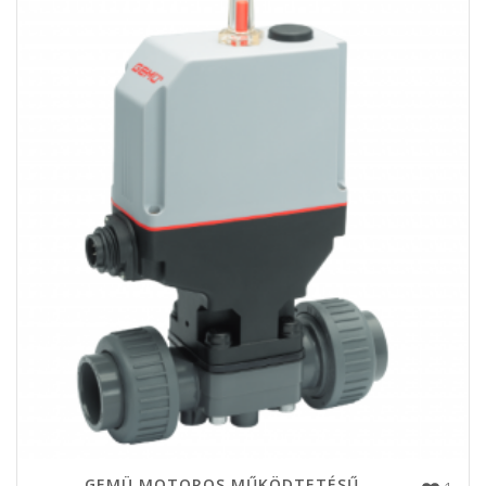
GEMÜ MOTOROS MŰKÖDTETÉSŰ