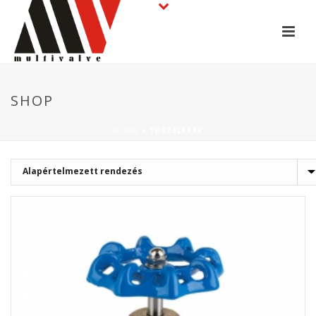
SHOP
HOME
»
TŰSZELEPEK