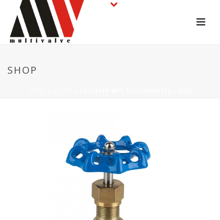
SHOP
HOME
»
ÜZLET
»
TŰSZELEP NPT BELSŐMENETES – 2222