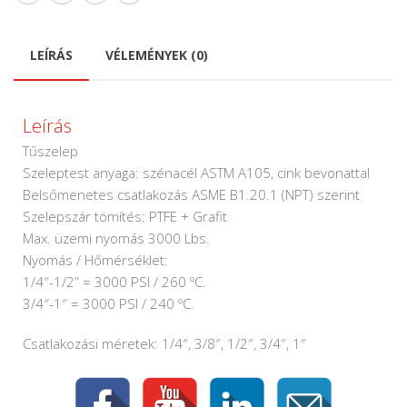
LEÍRÁS
VÉLEMÉNYEK (0)
Leírás
Tűszelep
Szeleptest anyaga: szénacél ASTM A105, cink bevonattal
Belsőmenetes csatlakozás ASME B1.20.1 (NPT) szerint
Szelepszár tömítés: PTFE + Grafit
Max. üzemi nyomás 3000 Lbs.
Nyomás / Hőmérséklet:
1/4″-1/2” = 3000 PSI / 260 ºC.
3/4″-1″ = 3000 PSI / 240 ºC.
Csatlakozási méretek: 1/4″, 3/8″, 1/2″, 3/4″, 1″