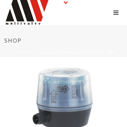
SHOP
HOME
»
ÜZLET
»
GEMÜ ELEKTROMOS HELYZETJELZŐ – 1235