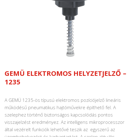
GEMÜ ELEKTROMOS HELYZETJELZŐ –
1235
A GEMÜ 1235-ös típusú elektromos pozíciójelző lineáris
működésű pneumatikus hajtóművekre építhető fel. A
szelephez történő biztonságos kapcsolódás pontos
visszajelzést eredményez. Az intelligens mikroprocesszor
által vezérelt funkciók lehetővé teszik az egyszerű az
üzembehelyezést és karbantartást. A szelep aktuális