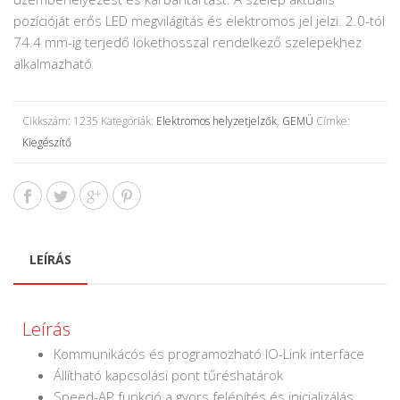
pozícióját erős LED megvilágítás és elektromos jel jelzi. 2.0-tól
74.4 mm-ig terjedő lökethosszal rendelkező szelepekhez
alkalmazható
Cikkszám:
1235
Kategóriák:
Elektromos helyzetjelzők
,
GEMÜ
Címke:
Kiegészítő
LEÍRÁS
Leírás
Kommunikácós és programozható IO-Link interface
Állítható kapcsolási pont tűréshatárok
Speed-AP funkció a gyors felépítés és inicializálás