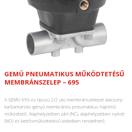
GEMÜ PNEUMATIKUS MŰKÖDTETÉSŰ
MEMBRÁNSZELEP – 695
A GEMÜ 695-ös típusú 2/2 utú membránszelepet alacsony
karbantartási igényű membrános pneumatikus hajtómű
működtető. Alaphelyzetben zárt (NC), alaphelyzetben nyitott
(NO) és kettősműködtetésű kivitelben rendelhető.