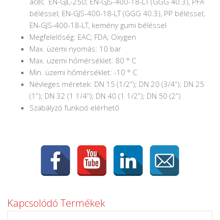
acél; EN-GJL-250; EN-GJS-400-18-LT (GGG 40.3), PFA
béléssel; EN-GJS-400-18-LT (GGG 40.3), PP béléssel;
EN-GJS-400-18-LT, kemény gumi béléssel
Megfelelőség: EAC; FDA; Oxygen
Max. üzemi nyomás: 10 bar
Max. üzemi hőmérséklet: 80 ° C
Min. üzemi hőmérséklet: -10 ° C
Névleges méretek: DN 15 (1/2”); DN 20 (3/4”); DN 25
(1”); DN 32 (1 1/4”); DN 40 (1 1/2”); DN 50 (2”)
Szabályzó funkció elérhető
Kapcsolódó Termékek