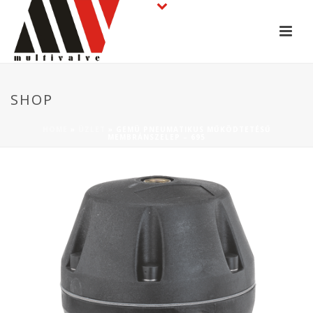
SHOP
HOME
»
ÜZLET
»
GEMÜ PNEUMATIKUS MŰKÖDTETÉSŰ
MEMBRÁNSZELEP – 695