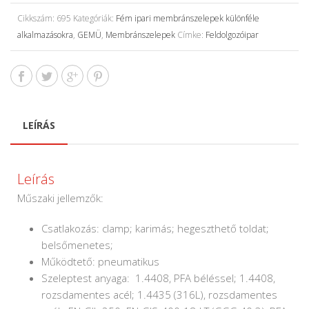
Cikkszám:
695
Kategóriák:
Fém ipari membránszelepek különféle
alkalmazásokra
,
GEMÜ
,
Membránszelepek
Címke:
Feldolgozóipar
LEÍRÁS
Leírás
Műszaki jellemzők:
Csatlakozás: clamp; karimás; hegeszthető toldat;
belsőmenetes;
Működtető: pneumatikus
Szeleptest anyaga: 1.4408, PFA béléssel; 1.4408,
rozsdamentes acél; 1.4435 (316L), rozsdamentes