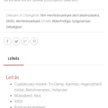
Cikkszám:
612
Kategóriák:
Fém membránszelepek steril alkalmazásokra
,
GEMÜ
,
Membránszelepek
Címkék:
Biotechnológia
,
Gyógyszeripar
,
Szépségipar
LEÍRÁS
Leírás
Csatlakozási módok: Tri-Clamp; Karimás; Hegeszthető
toldat; Belsőmenetes; Hollander
Működtető: Kézi
ATEX
Robbanásvédelem