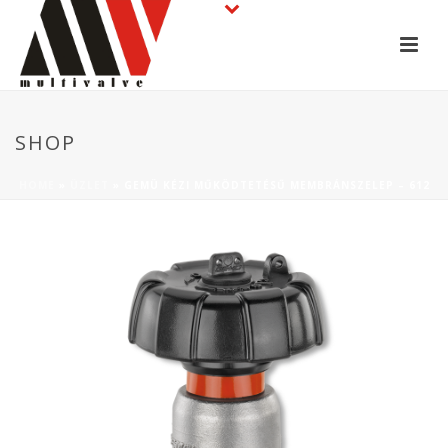
SHOP
HOME
»
ÜZLET
»
GEMÜ KÉZI MŰKÖDTETÉSŰ MEMBRÁNSZELEP – 612