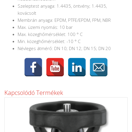
Szeleptest anyaga: 1.4435, öntvény; 1.4435,
kovácsolt
Membrán anyaga: EPDM, PTFE/EPDM, FPM, NBR
Max. üzemi nyomás: 10 bar
Max. közeghőmérséklet: 100 ° C
Min. közeghőmérséklet: -10 ° C
Névleges átmérő: DN 10; DN 12; DN 15; DN 20
Kapcsolódó Termékek