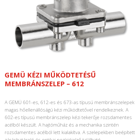
GEMÜ KÉZI MŰKÖDTETÉSŰ
MEMBRÁNSZELEP – 612
A GEMÜ 601-es, 612-es és 673-as típusú membránszelepek
magas hőellenállóságú kézi működtetővel rendelkeznek. A
602-es típusú membránszelep kézi tekerője rozsdamentes
acélból készült. A hajtóműház és a mechanika szintén
rozsdamentes acélból lett kialakítva. A szelepekben beépített
záráshatároló és optikai pozíciójelző található.