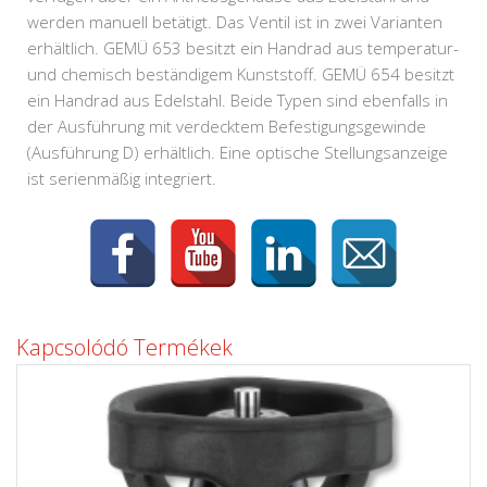
werden manuell betätigt. Das Ventil ist in zwei Varianten
erhältlich. GEMÜ 653 besitzt ein Handrad aus temperatur-
und chemisch beständigem Kunststoff. GEMÜ 654 besitzt
ein Handrad aus Edelstahl. Beide Typen sind ebenfalls in
der Ausführung mit verdecktem Befestigungsgewinde
(Ausführung D) erhältlich. Eine optische Stellungsanzeige
ist serienmäßig integriert.
Kapcsolódó Termékek