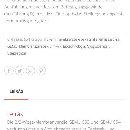
Ausführung mit verdecktem Befestigungsgewinde
(Ausführung D) erhältlich. Eine optische Stellungsanzeige ist
serienmäßig integriert.
Cikkszám:
654
Kategóriák:
Fém membránszelepek steril alkalmazásokra
,
GEMÜ
,
Membránszelepek
Címkék:
Biotechnológia
,
Gyógyszeripar
,
Szépségipar
LEÍRÁS
Leírás
Die 2/2-Wege-Membranventile GEMÜ 653 und GEMÜ 654
verfügen über ein Antriebsgehäuse aus Edelstahl und