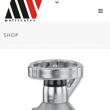
SHOP
HOME
»
ÜZLET
»
GEMÜ KÉZI MŰKÖDTETÉSŰ MEMBRÁNSZELEP – 654