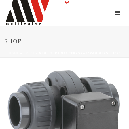
SHOP
HOME
»
ÜZLET
»
GEMÜ TURBINÁS TÉRFOGATÁRAM MÉRŐ – 3020