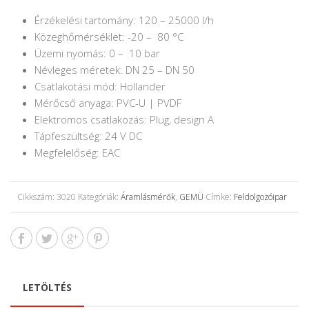
Érzékelési tartomány: 120 – 25000 l/h
Közeghőmérséklet: -20 – 80 °C
Üzemi nyomás: 0 – 10 bar
Névleges méretek: DN 25 – DN 50
Csatlakotási mód: Hollander
Mérőcső anyaga: PVC-U | PVDF
Elektromos csatlakozás: Plug, design A
Tápfeszültség: 24 V DC
Megfelelőség: EAC
Cikkszám:
3020
Kategóriák:
Áramlásmérők
,
GEMÜ
Címke:
Feldolgozóipar
LETÖLTÉS