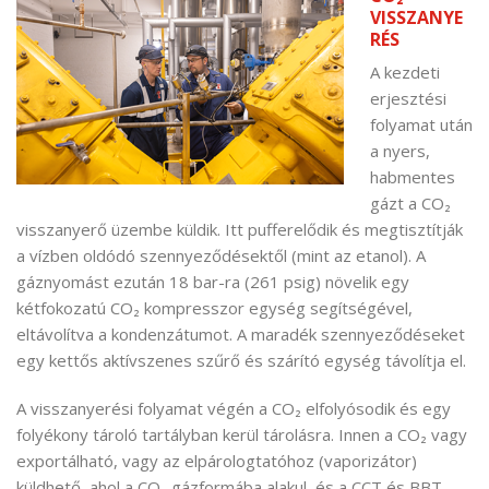
VISSZANYE
RÉS
A kezdeti
erjesztési
folyamat után
a nyers,
habmentes
gázt a CO₂
visszanyerő üzembe küldik. Itt pufferelődik és megtisztítják
a vízben oldódó szennyeződésektől (mint az etanol). A
gáznyomást ezután 18 bar-ra (261 psig) növelik egy
kétfokozatú CO₂ kompresszor egység segítségével,
eltávolítva a kondenzátumot. A maradék szennyeződéseket
egy kettős aktívszenes szűrő és szárító egység távolítja el.
A visszanyerési folyamat végén a CO₂ elfolyósodik és egy
folyékony tároló tartályban kerül tárolásra. Innen a CO₂ vagy
exportálható, vagy az elpárologtatóhoz (vaporizátor)
küldhető, ahol a CO₂ gázformába alakul, és a CCT és BBT