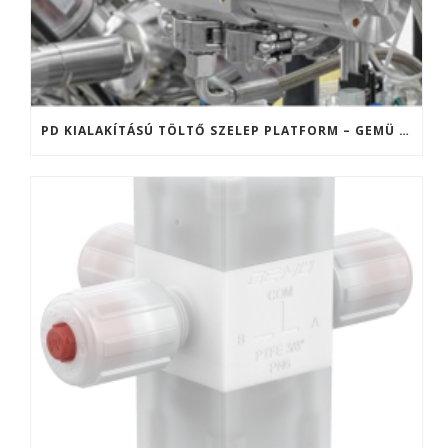
PD KIALAKÍTÁSÚ TÖLTŐ SZELEP PLATFORM – GEMÜ F40 ÉS F60