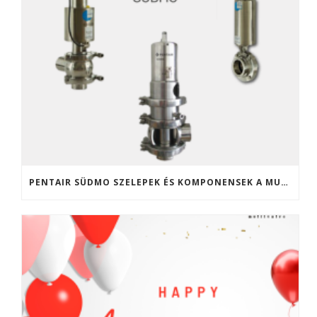
PENTAIR SÜDMO SZELEPEK ÉS KOMPONENSEK A MULTIVALVE KFT. KÍNÁLATÁBAN