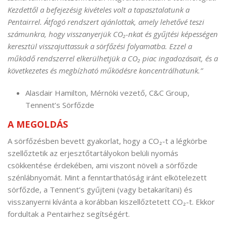
Kezdettől a befejezésig kivételes volt a tapasztalatunk a
Pentairrel. Átfogó rendszert ajánlottak, amely lehetővé teszi
számunkra, hogy visszanyerjük CO₂-nkat és gyűjtési képességen
keresztül visszajuttassuk a sörfőzési folyamatba. Ezzel a
működő rendszerrel elkerülhetjük a CO₂ piac ingadozásait, és a
következetes és megbízható működésre koncentrálhatunk.”
Alasdair Hamilton, Mérnöki vezető, C&C Group,
Tennent’s Sörfőzde
A MEGOLDÁS
A sörfőzésben bevett gyakorlat, hogy a CO₂-t a légkörbe
szellőztetik az erjesztőtartályokon belüli nyomás
csökkentése érdekében, ami viszont növeli a sörfőzde
szénlábnyomát. Mint a fenntarthatóság iránt elkötelezett
sörfőzde, a Tennent’s gyűjteni (vagy betakarítani) és
visszanyerni kívánta a korábban kiszellőztetett CO₂-t. Ekkor
fordultak a Pentairhez segítségért.