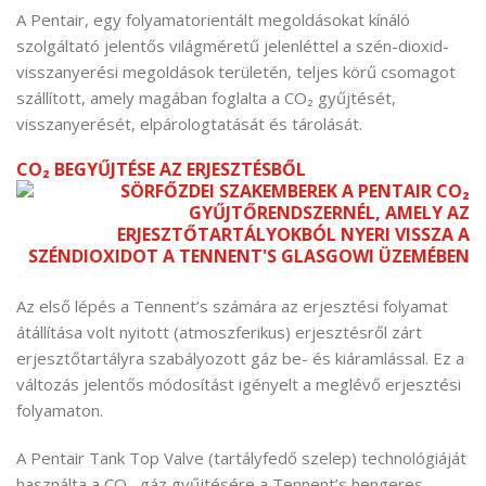
A Pentair, egy folyamatorientált megoldásokat kínáló
szolgáltató jelentős világméretű jelenléttel a szén-dioxid-
visszanyerési megoldások területén, teljes körű csomagot
szállított, amely magában foglalta a CO₂ gyűjtését,
visszanyerését, elpárologtatását és tárolását.
CO₂ BEGYŰJTÉSE AZ ERJESZTÉSBŐL
Az első lépés a Tennent’s számára az erjesztési folyamat
átállítása volt nyitott (atmoszferikus) erjesztésről zárt
erjesztőtartályra szabályozott gáz be- és kiáramlással. Ez a
változás jelentős módosítást igényelt a meglévő erjesztési
folyamaton.
A Pentair Tank Top Valve (tartályfedő szelep) technológiáját
használta a CO₂-gáz gyűjtésére a Tennent’s hengeres,