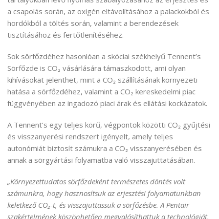
a csapolás során, az oxigén eltávolításához a palackokból és
hordókból a töltés során, valamint a berendezések
tisztításához és fertőtlenítéséhez.
Sok sörfőzdéhez hasonlóan a skóciai székhelyű Tennent’s
Sörfőzde is CO₂ vásárlására támaszkodott, ami olyan
kihívásokat jelenthet, mint a CO₂ szállításának környezeti
hatása a sörfőzdéhez, valamint a CO₂ kereskedelmi piac
függvényében az ingadozó piaci árak és ellátási kockázatok.
A Tennent’s egy teljes körű, végpontok közötti CO₂ gyűjtési
és visszanyerési rendszert igényelt, amely teljes
autonómiát biztosít számukra a CO₂ visszanyerésében és
annak a sörgyártási folyamatba való visszajuttatásában.
„Környezettudatos sörfőzdeként természetes döntés volt
számunkra, hogy hasznosítsuk az erjesztési folyamatunkban
keletkező CO₂-t, és visszajuttassuk a sörfőzésbe. A Pentair
szakértelmének köszönhetően megvalósíthattuk a technológiát.