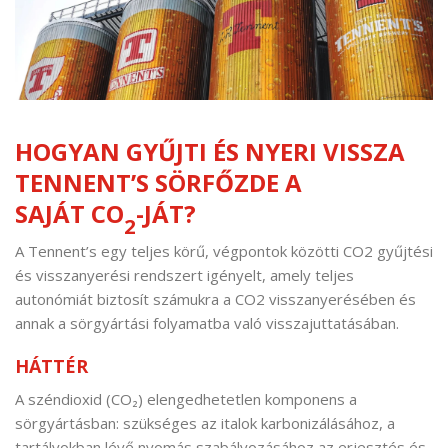
HOGYAN GYŰJTI ÉS NYERI VISSZA
TENNENT’S SÖRFŐZDE A
SAJÁT CO
-JÁT?
2
A Tennent’s egy teljes körű, végpontok közötti CO2 gyűjtési
és visszanyerési rendszert igényelt, amely teljes
autonómiát biztosít számukra a CO2 visszanyerésében és
annak a sörgyártási folyamatba való visszajuttatásában.
HÁTTÉR
A széndioxid (CO₂) elengedhetetlen komponens a
sörgyártásban: szükséges az italok karbonizálásához, a
tartályokban lévő nyomás szabályozásához az erjesztés és