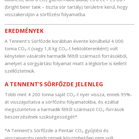
(bright beer tank – tiszta sör tartály) területre kerül, hogy
visszakerüljön a sörfőzési folyamatba.
EREDMÉNYEK
A Tennent’s Sörfőzde korábban évente körülbelül 4 000
tonna CO₂-t (vagy 1,8 kg CO₂-t hektoliterenként) volt
kénytelen vásárolni harmadik féltől származó forrásokból,
amelyet a sörgyártási folyamat miatt a légkörbe is kellett
szellőztetniük.
A TENNENT’S SÖRFŐZDE JELENLEG
Több mint 4 200 tonna saját CO₂-t nyer vissza, ennek 95%-
át visszajuttatva a sörfőzési folyamatokba, és ezáltal
megszüntetve a harmadik féltől származó CO₂-források
beszerzésének szükségességét*.
*A Tennent’s Sörfőzde a Pentair CO₂ gyűjtési és
visszanyerési rendszernek köszönhetően nem volt