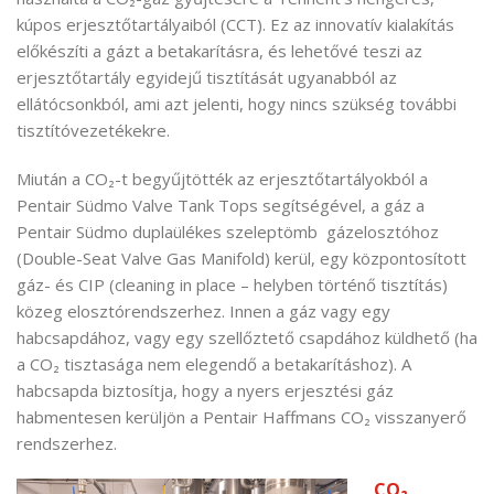
kúpos erjesztőtartályaiból (CCT). Ez az innovatív kialakítás
előkészíti a gázt a betakarításra, és lehetővé teszi az
erjesztőtartály egyidejű tisztítását ugyanabból az
ellátócsonkból, ami azt jelenti, hogy nincs szükség további
tisztítóvezetékekre.
Miután a CO₂-t begyűjtötték az erjesztőtartályokból a
Pentair Südmo Valve Tank Tops segítségével, a gáz a
Pentair Südmo duplaülékes szeleptömb gázelosztóhoz
(Double-Seat Valve Gas Manifold) kerül, egy központosított
gáz- és CIP (cleaning in place – helyben történő tisztítás)
közeg elosztórendszerhez. Innen a gáz vagy egy
habcsapdához, vagy egy szellőztető csapdához küldhető (ha
a CO₂ tisztasága nem elegendő a betakarításhoz). A
habcsapda biztosítja, hogy a nyers erjesztési gáz
habmentesen kerüljön a Pentair Haffmans CO₂ visszanyerő
rendszerhez.
CO₂