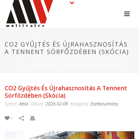
CO2 GYŰJTÉS ÉS ÚJRAHASZNOSÍTÁS
A TENNENT SÖRFŐZDÉBEN (SKÓCIA)
HOME
»
CO2 GYŰJTÉS ÉS ÚJRAHASZNOSÍTÁS A TENNENT
SÖRFŐZDÉBEN (SKÓCIA)
CO2 Gyűjtés És Újrahasznosítás A Tennent
Sörfőzdében (Skócia)
Szerző:
Attila
Dátum:
2026-02-09
Kategória:
Esettanulmány
0