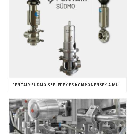
PENTAIR SÜDMO SZELEPEK ÉS KOMPONENSEK A MULTIVALVE KFT. KÍNÁLATÁBAN