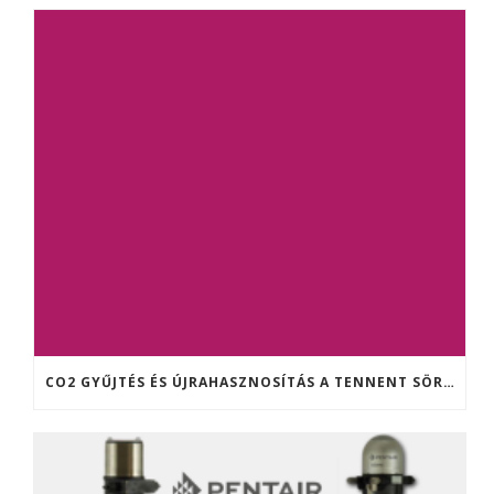
CO2 GYŰJTÉS ÉS ÚJRAHASZNOSÍTÁS A TENNENT SÖRFŐZDÉBEN (SKÓCIA)