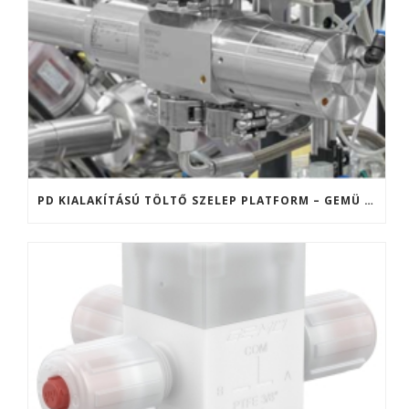
PD KIALAKÍTÁSÚ TÖLTŐ SZELEP PLATFORM – GEMÜ F40 ÉS F60