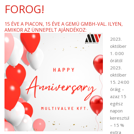
FOROG!
15 ÉVE A PIACON, 15 ÉVE A GEMÜ GMBH-VAL. ILYEN,
AMIKOR AZ ÜNNEPELT AJÁNDÉKOZ:
2023.
október
1. 0:00
órától
2023.
október
15. 24:00
óráig –
azaz 15
egész
napon
keresztül
– 15 %
extra