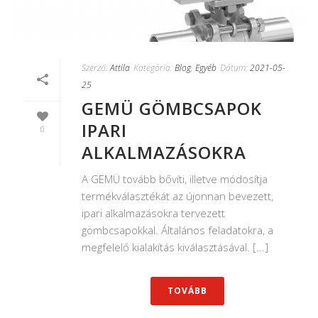
Szerző:
Attila
Kategória:
Blog
,
Egyéb
Dátum:
2021-05-
25
GEMÜ GÖMBCSAPOK
IPARI
0
ALKALMAZÁSOKRA
A GEMÜ tovább bővíti, illetve módosítja
termékválasztékát az újonnan bevezett,
ipari alkalmazásokra tervezett
gömbcsapokkal. Általános feladatokra, a
megfelelő kialakítás kiválasztásával. [...]
TOVÁBB