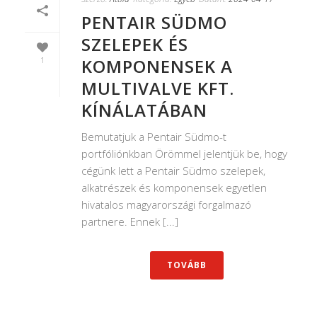
PENTAIR SÜDMO
SZELEPEK ÉS
1
KOMPONENSEK A
MULTIVALVE KFT.
KÍNÁLATÁBAN
Bemutatjuk a Pentair Südmo-t
portfóliónkban Örömmel jelentjük be, hogy
cégünk lett a Pentair Südmo szelepek,
alkatrészek és komponensek egyetlen
hivatalos magyarországi forgalmazó
partnere. Ennek [...]
TOVÁBB