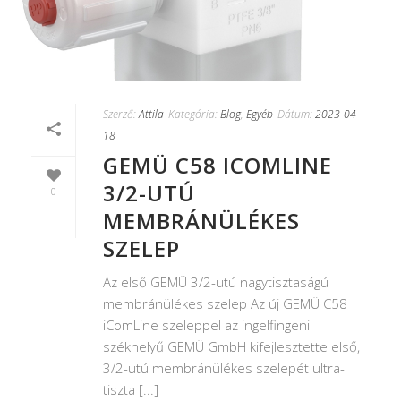
Szerző:
Attila
Kategória:
Blog
,
Egyéb
Dátum:
2023-04-
18
GEMÜ C58 ICOMLINE
3/2-UTÚ
0
MEMBRÁNÜLÉKES
SZELEP
Az első GEMÜ 3/2-utú nagytisztaságú
membránülékes szelep Az új GEMÜ C58
iComLine szeleppel az ingelfingeni
székhelyű GEMÜ GmbH kifejlesztette első,
3/2-utú membránülékes szelepét ultra-
tiszta [...]