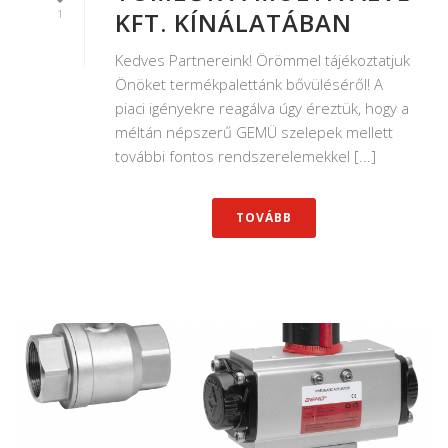
1
KFT. KÍNÁLATÁBAN
Kedves Partnereink! Örömmel tájékoztatjuk
Önöket termékpalettánk bővüléséről! A
piaci igényekre reagálva úgy éreztük, hogy a
méltán népszerű GEMÜ szelepek mellett
további fontos rendszerelemekkel [...]
TOVÁBB