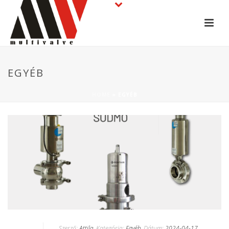
EGYÉB
HOME
»
EGYÉB
Szerző:
Attila
Kategória:
Egyéb
Dátum:
2024-04-17