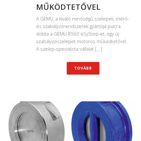
MŰKÖDTETŐVEL
A GEMÜ, a kiváló minőségű szelepek, mérő-
és szabályzórendszerek gyártója piacra
dobta a GEMÜ R563 eSyStep-et, egy új
szabályzószelepet motoros működtetővel.
A szelep-specialista vállalat [...]
TOVÁBB