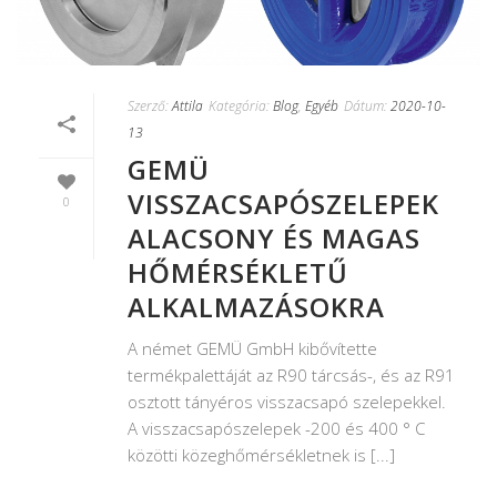
Szerző:
Attila
Kategória:
Blog
,
Egyéb
Dátum:
2020-10-
13
GEMÜ
VISSZACSAPÓSZELEPEK
0
ALACSONY ÉS MAGAS
HŐMÉRSÉKLETŰ
ALKALMAZÁSOKRA
A német GEMÜ GmbH kibővítette
termékpalettáját az R90 tárcsás-, és az R91
osztott tányéros visszacsapó szelepekkel.
A visszacsapószelepek -200 és 400 ° C
közötti közeghőmérsékletnek is [...]