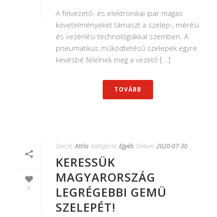
A félvezető- és elektronikai ipar magas
követelményeket támaszt a szelep-, mérési
és vezérlési technológiákkal szemben. A
pneumatikus működtetésű szelepek egyre
kevésbé felelnek meg a vezető [...]
TOVÁBB
Szerző:
Attila
Kategória:
Egyéb
Dátum:
2020-07-30
KERESSÜK
MAGYARORSZÁG
0
LEGRÉGEBBI GEMÜ
SZELEPÉT!