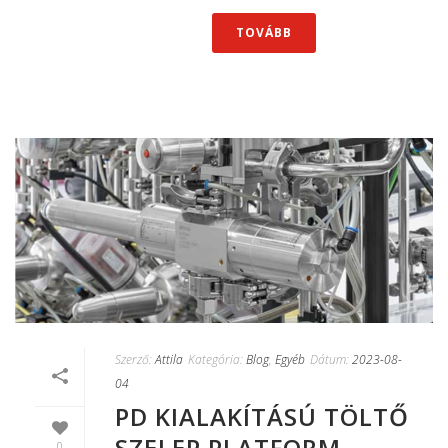
TOVÁBB
Szerző:
Attila
Kategória:
Blog
,
Egyéb
Dátum:
2023-08-
04
PD KIALAKÍTÁSÚ TÖLTŐ
SZELEP PLATFORM –
0