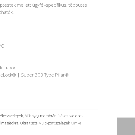
eptestek mellett ügyfél-specifikus, többutas
thatók.
°C
5
ulti-port
meLock® | Super 300 Type Pillar®
ékes szelepek
,
Műanyag membrán-ülékes szelepek
kalmazásokra
,
Ultra tiszta Multi-port szelepek
Címke: