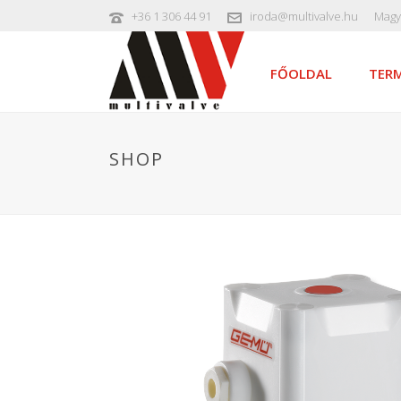
+36 1 306 44 91
iroda@multivalve.hu
Magy
FŐOLDAL
TERM
SHOP