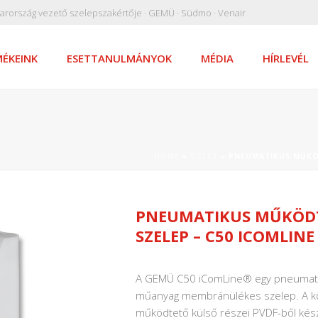
arország vezető szelepszakértője · GEMÜ · Südmo · Venair
ÉKEINK
ESETTANULMÁNYOK
MÉDIA
HÍRLEVÉL
HOME
»
ÜZLET
»
PNEUMATIKUS MŰKÖ
PNEUMATIKUS MŰKÖD
SZELEP – C50 ICOMLINE
A GEMÜ C50 iComLine® egy pneumatik
műanyag membránülékes szelep. A köze
működtető külső részei PVDF-ből készü