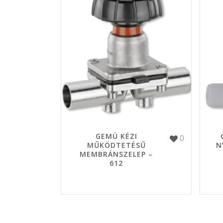
GEMÜ KÉZI
0
MŰKÖDTETÉSŰ
N
MEMBRÁNSZELEP –
612