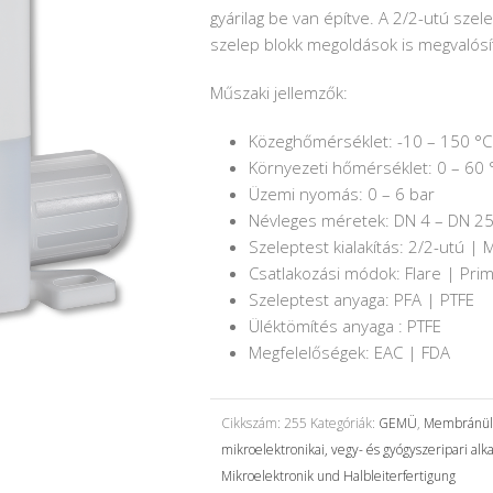
gyárilag be van építve. A 2/2-utú szel
szelep blokk megoldások is megvalósí
Műszaki jellemzők:
Közeghőmérséklet: -10 – 150 °C
Környezeti hőmérséklet: 0 – 60 
Üzemi nyomás: 0 – 6 bar
Névleges méretek: DN 4 – DN 2
Szeleptest kialakítás: 2/2-utú | M
Csatlakozási módok: Flare | Pri
Szeleptest anyaga: PFA | PTFE
Üléktömítés anyaga : PTFE
Megfelelőségek: EAC | FDA
Cikkszám:
255
Kategóriák:
GEMÜ
,
Membránül
mikroelektronikai, vegy- és gyógyszeripari al
Mikroelektronik und Halbleiterfertigung