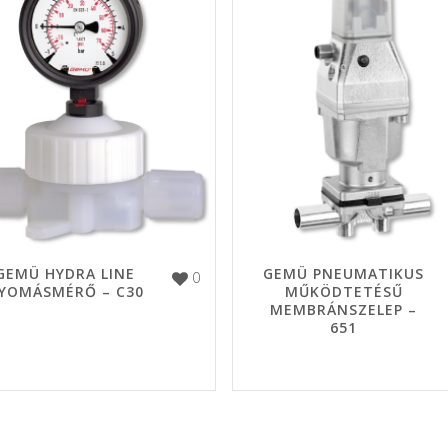
GEMÜ HYDRA LINE
GEMÜ PNEUMATIKUS
0
YOMÁSMÉRŐ – C30
MŰKÖDTETÉSŰ
MEMBRÁNSZELEP –
651