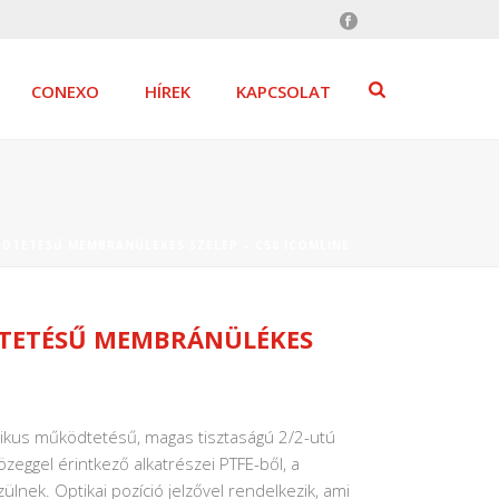
CONEXO
HÍREK
KAPCSOLAT
DTETÉSŰ MEMBRÁNÜLÉKES SZELEP – C50 ICOMLINE
TETÉSŰ MEMBRÁNÜLÉKES
us működtetésű, magas tisztaságú 2/2-utú
ggel érintkező alkatrészei PTFE-ből, a
lnek. Optikai pozíció jelzővel rendelkezik, ami