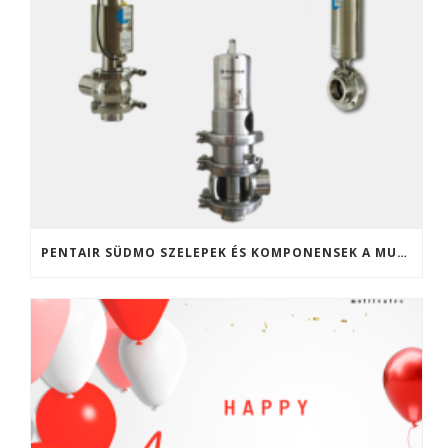
PENTAIR SÜDMO SZELEPEK ÉS KOMPONENSEK A MULTIVALVE KFT. KÍNÁLATÁBAN