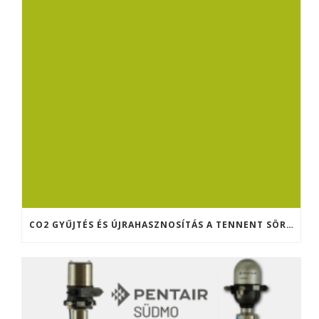
CO2 GYŰJTÉS ÉS ÚJRAHASZNOSÍTÁS A TENNENT SÖRFŐZDÉBEN (SKÓCIA)