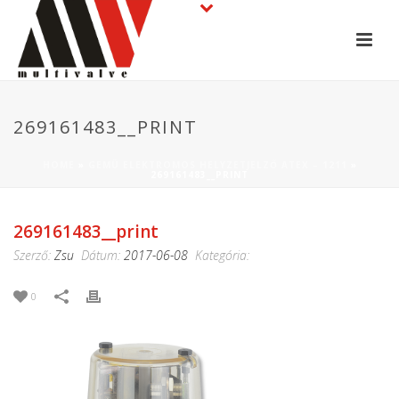
269161483__PRINT
HOME
»
GEMÜ ELEKTROMOS HELYZETJELZŐ ATEX – 1211
»
269161483__PRINT
269161483__print
Szerző:
Zsu
Dátum:
2017-06-08
Kategória:
0