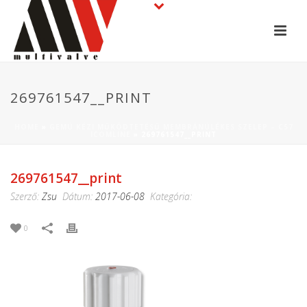
269761547__PRINT
HOME
»
GEMÜ KÉZI MŰKÖDTETÉSŰ MEMBRÁNÜLÉKES SZELEP – C57
ICOMLINE
»
269761547__PRINT
269761547__print
Szerző:
Zsu
Dátum:
2017-06-08
Kategória:
0