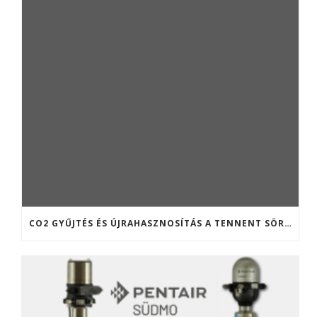
CO2 GYŰJTÉS ÉS ÚJRAHASZNOSÍTÁS A TENNENT SÖRFŐZDÉBEN (SKÓCIA)