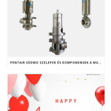
PENTAIR SÜDMO SZELEPEK ÉS KOMPONENSEK A MULTIVALVE KFT. KÍNÁLATÁBAN