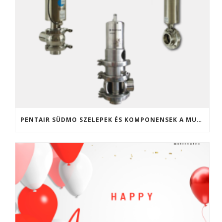
PENTAIR SÜDMO SZELEPEK ÉS KOMPONENSEK A MULTIVALVE KFT. KÍNÁLATÁBAN