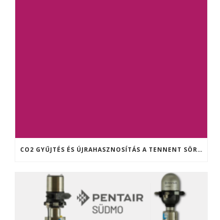
CO2 GYŰJTÉS ÉS ÚJRAHASZNOSÍTÁS A TENNENT SÖRFŐZDÉBEN (SKÓCIA)