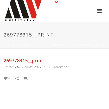
269778315__PRINT
HOME
»
VISSZACSAPÓSZELEP, HIGH PURITY – CV
»
269778315__PRINT
269778315__print
Szerző:
Zsu
Dátum:
2017-06-08
Kategória:
0