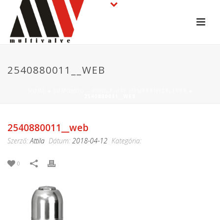
2540880011__WEB
HOME
»
SUMONDO – SINGLE-USE MEMBRÁNSZELEPEK
»
2540880011__WEB
2540880011__web
Szerző:
Attila
Dátum:
2018-04-12
Kategória:
0