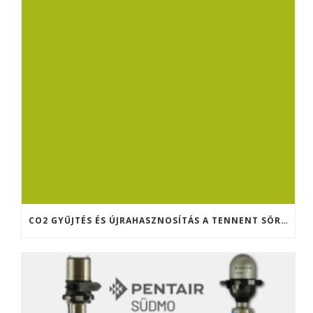
CO2 GYŰJTÉS ÉS ÚJRAHASZNOSÍTÁS A TENNENT SÖRFŐZDÉBEN (SKÓCIA)