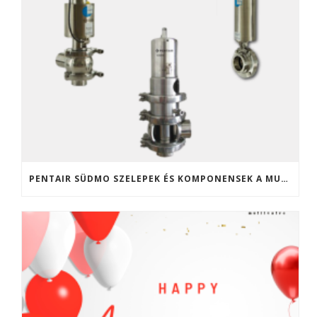
PENTAIR SÜDMO SZELEPEK ÉS KOMPONENSEK A MULTIVALVE KFT. KÍNÁLATÁBAN