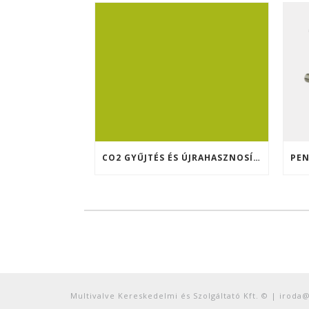
CO2 GYŰJTÉS ÉS ÚJRAHASZNOSÍTÁS A TENNENT SÖRFŐZDÉBEN (SKÓCIA)
Multivalve Kereskedelmi és Szolgáltató Kft. © | iroda