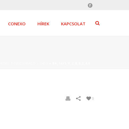
CONEXO
HÍREK
KAPCSOLAT
IGENS POZÍCIONÁLÓ – 1435
»
BA_1435_V_2_0_0_3_GB
0