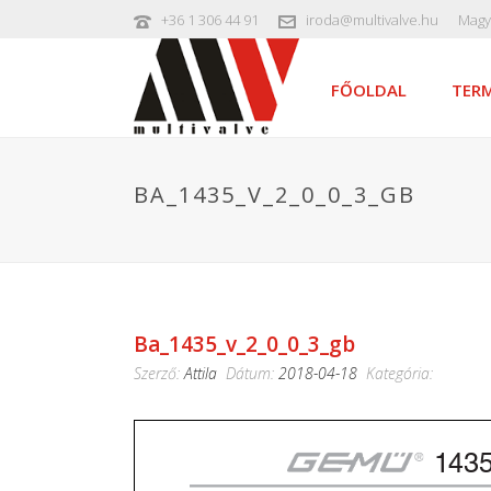
+36 1 306 44 91
iroda@multivalve.hu
Magy
FŐOLDAL
TERM
BA_1435_V_2_0_0_3_GB
Ba_1435_v_2_0_0_3_gb
Szerző:
Attila
Dátum:
2018-04-18
Kategória: