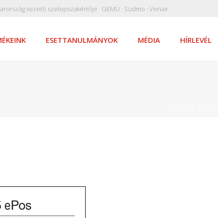
arország vezető szelepszakértője · GEMÜ · Südmo · Venair
ÉKEINK
ESETTANULMÁNYOK
MÉDIA
HÍRLEVÉL
HOME
»
INTELL