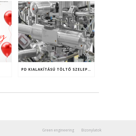
PD KIALAKÍTÁSÚ TÖLTŐ SZELEP PLATFORM – GEMÜ F40 ÉS F60
Green engineering
Bizonylatok