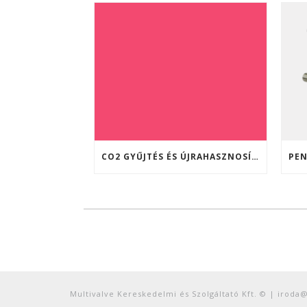
CO2 GYŰJTÉS ÉS ÚJRAHASZNOSÍTÁS A TENNENT SÖRFŐZDÉBEN (SKÓCIA)
Multivalve Kereskedelmi és Szolgáltató Kft. © | iroda