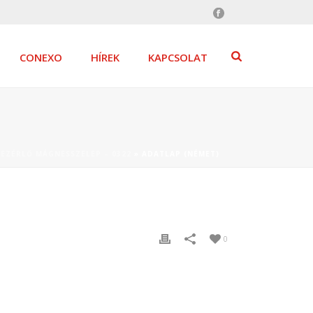
CONEXO
HÍREK
KAPCSOLAT
ZÉRLŐ MÁGNESSZELEP – 0322
»
ADATLAP (NÉMET)
0