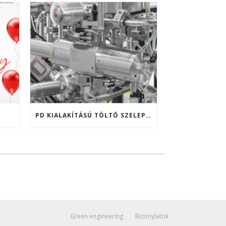
PD KIALAKÍTÁSÚ TÖLTŐ SZELEP PLATFORM – GEMÜ F40 ÉS F60
Green engineering
Bizonylatok