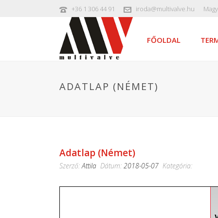
+36 1 306 44 91
iroda@multivalve.hu
Magy
FŐOLDAL
TERM
ADATLAP (NÉMET)
Adatlap (német)
Szerző:
Attila
Dátum:
2018-05-07
Kategória: