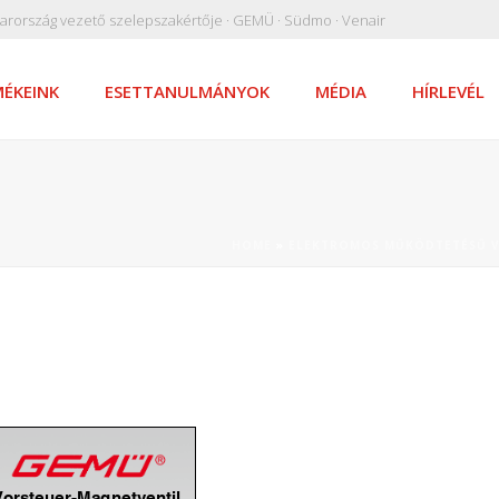
arország vezető szelepszakértője · GEMÜ · Südmo · Venair
ÉKEINK
ESETTANULMÁNYOK
MÉDIA
HÍRLEVÉL
HOME
»
ELEKTROMOS MŰKÖDTETÉSŰ VE