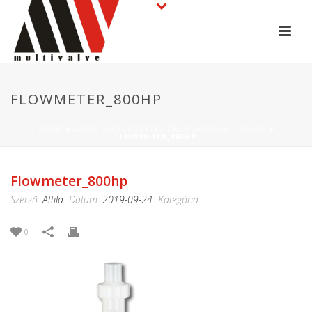
FLOWMETER_800HP
HOME
»
GEMÜ LEBEGŐTESTES ÁRAMLÁSMÉRŐ – 800HP
»
FLOWMETER_800HP
Flowmeter_800hp
Szerző:
Attila
Dátum:
2019-09-24
Kategória:
0