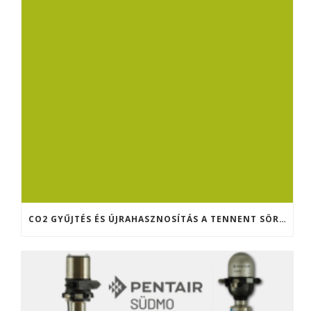
CO2 GYŰJTÉS ÉS ÚJRAHASZNOSÍTÁS A TENNENT SÖRFŐZDÉBEN (SKÓCIA)