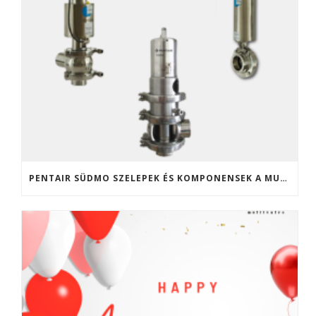
PENTAIR SÜDMO SZELEPEK ÉS KOMPONENSEK A MULTIVALVE KFT. KÍNÁLATÁBAN