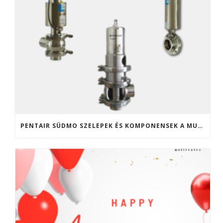
PENTAIR SÜDMO SZELEPEK ÉS KOMPONENSEK A MULTIVALVE KFT. KÍNÁLATÁBAN