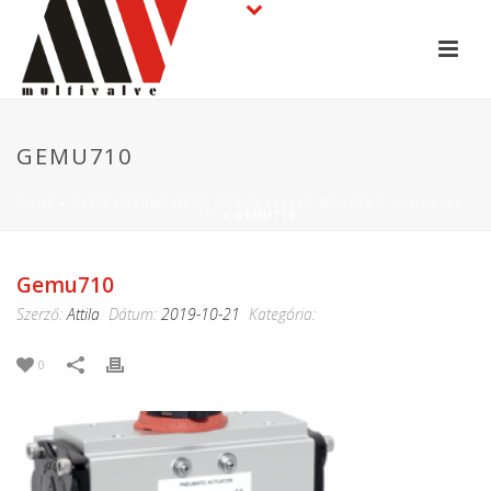
GEMU710
HOME
»
GEMÜ PNEUMATIKUS MŰKÖDTETÉSŰ MŰANYAG GÖMBCSAP –
710
»
GEMU710
Gemu710
Szerző:
Attila
Dátum:
2019-10-21
Kategória:
0