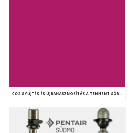
CO2 GYŰJTÉS ÉS ÚJRAHASZNOSÍTÁS A TENNENT SÖRFŐZDÉBEN (SKÓCIA)