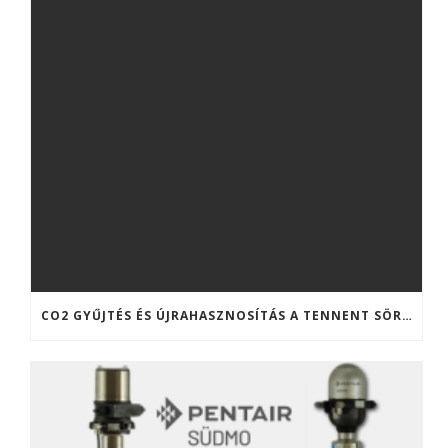
CO2 GYŰJTÉS ÉS ÚJRAHASZNOSÍTÁS A TENNENT SÖRFŐZDÉBEN (SKÓCIA)