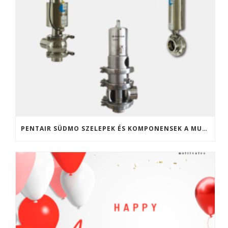
PENTAIR SÜDMO SZELEPEK ÉS KOMPONENSEK A MULTIVALVE KFT. KÍNÁLATÁBAN