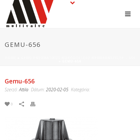
GEMU-656
HOME
»
GEMÜ PNEUMATIKUS MŰKÖDTETÉSŰ MEMBRÁNSZELEP – 656
»
GEMU-656
Gemu-656
Szerző:
Attila
Dátum:
2020-02-05
Kategória:
0