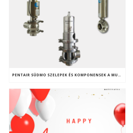
PENTAIR SÜDMO SZELEPEK ÉS KOMPONENSEK A MULTIVALVE KFT. KÍNÁLATÁBAN