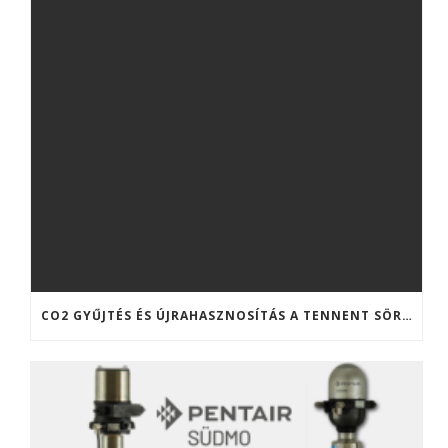
CO2 GYŰJTÉS ÉS ÚJRAHASZNOSÍTÁS A TENNENT SÖRFŐZDÉBEN (SKÓCIA)